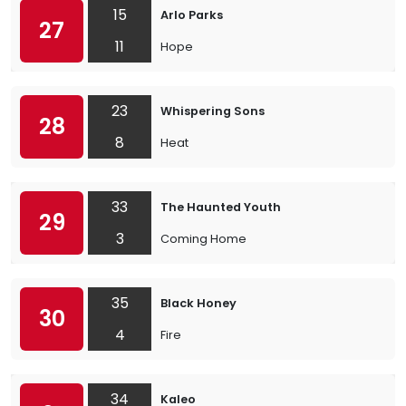
15
Arlo Parks
27
11
Hope
23
Whispering Sons
28
8
Heat
33
The Haunted Youth
29
3
Coming Home
35
Black Honey
30
4
Fire
34
Kaleo