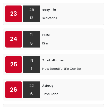
25
easy life
23
13
skeletons
11
POM
24
8
Kim
N
The Lathums
25
1
How Beautiful Life Can Be
22
Áslaug
26
6
Time Zone