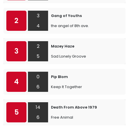
3
Gang of Youths
2
4
the angel of 8th ave.
2
Mazey Haze
3
5
Sad Lonely Groove
0
Pip Blom
4
6
Keep It Together
14
Death From Above 1979
5
6
Free Animal