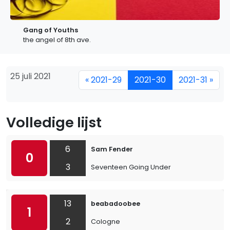
Gang of Youths
the angel of 8th ave.
25 juli 2021
« 2021-29
2021-30
2021-31 »
Volledige lijst
6
Sam Fender
0
3
Seventeen Going Under
13
beabadoobee
1
2
Cologne