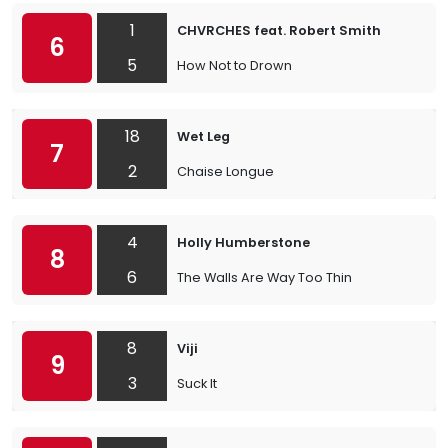
1
CHVRCHES feat. Robert Smith
6
5
How Not to Drown
18
Wet Leg
7
2
Chaise Longue
4
Holly Humberstone
8
6
The Walls Are Way Too Thin
8
Viji
9
3
Suck It