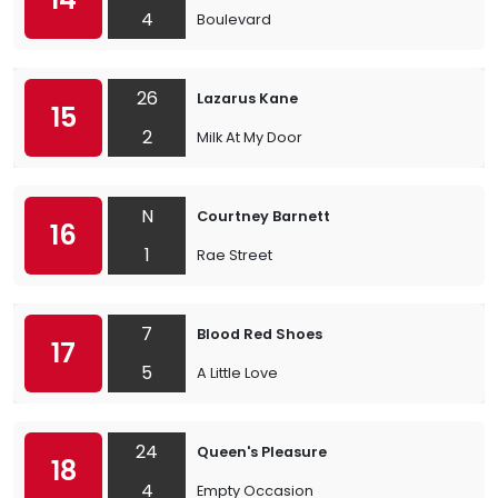
4
Boulevard
26
Lazarus Kane
15
2
Milk At My Door
N
Courtney Barnett
16
1
Rae Street
7
Blood Red Shoes
17
5
A Little Love
24
Queen's Pleasure
18
4
Empty Occasion