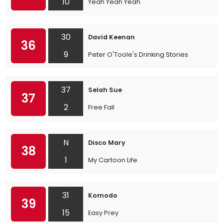
10
Yeah Yeah Yeah
30
David Keenan
36
9
Peter O'Toole's Drinking Stories
37
Selah Sue
37
2
Free Fall
N
Disco Mary
38
1
My Cartoon Life
31
Komodo
39
15
Easy Prey