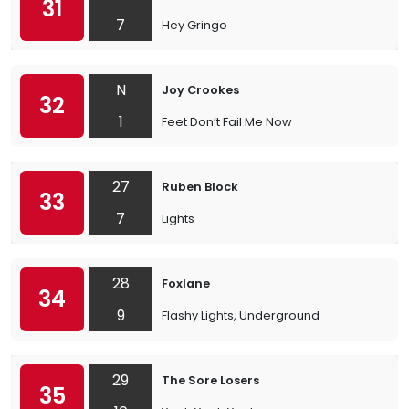
31
7
Hey Gringo
N
Joy Crookes
32
1
Feet Don’t Fail Me Now
27
Ruben Block
33
7
Lights
28
Foxlane
34
9
Flashy Lights, Underground
29
The Sore Losers
35