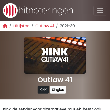
Hitlijsten
Outlaw 41
2021-30
Outlaw 41
KINK
Singles
Kink, de zender voor alternatieve muziek, heeft ook