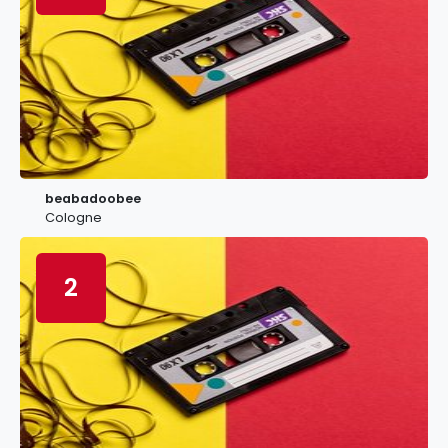
beabadoobee
Cologne
2