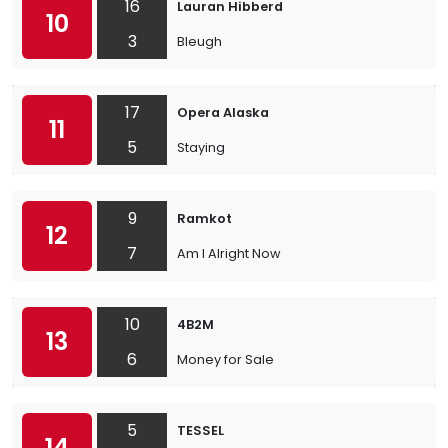
16
Lauran Hibberd
10
3
Bleugh
17
Opera Alaska
11
5
Staying
9
Ramkot
12
7
Am I Alright Now
10
4B2M
13
6
Money for Sale
5
TESSEL
14