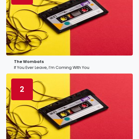
The Wombats
If You Ever Leave, I’m Coming With You
2