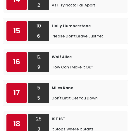
2
As I Try Not to Fall Apart
10
Holly Humberstone
15
6
Please Don’t Leave Just Yet
12
Wolf Alice
16
9
How Can I Make It OK?
5
Miles Kane
17
5
Don't Let It Get You Down
25
IST IST
18
3
It Stops Where It Starts