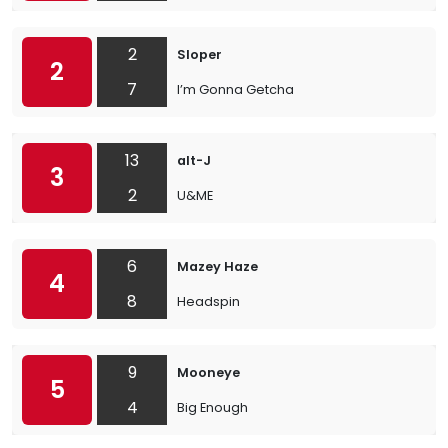
2
Sloper
2
7
I’m Gonna Getcha
13
alt-J
3
2
U&ME
6
Mazey Haze
4
8
Headspin
9
Mooneye
5
4
Big Enough