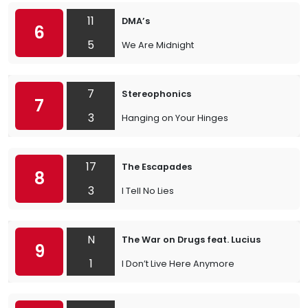
11
DMA’s
6
5
We Are Midnight
7
Stereophonics
7
3
Hanging on Your Hinges
17
The Escapades
8
3
I Tell No Lies
N
The War on Drugs feat. Lucius
9
1
I Don’t Live Here Anymore