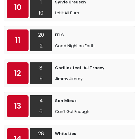
1
Sylvie Kreusch
10
10
Let It All Burn
20
EELS
11
2
Good Night on Earth
8
Gorillaz feat. AJ Tracey
12
5
Jimmy Jimmy
4
Son Mieux
13
6
Can’t Get Enough
28
White Lies
14