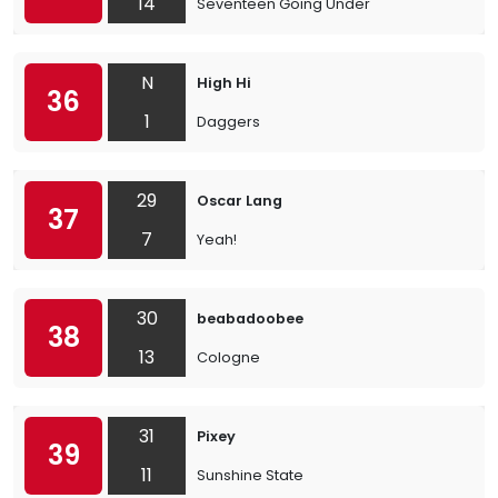
14
Seventeen Going Under
N
High Hi
36
1
Daggers
29
Oscar Lang
37
7
Yeah!
30
beabadoobee
38
13
Cologne
31
Pixey
39
11
Sunshine State