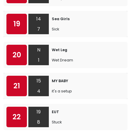
14
Sea Girls
19
7
Sick
N
Wet Leg
20
1
Wet Dream
15
MY BABY
21
4
it's a setup
19
EUT
22
8
Stuck