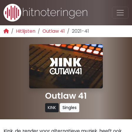
Hitlijsten
Outlaw 41
2021-41
Outlaw 41
KINK
Singles
Kink, de zender voor alternatieve muziek, heeft ook