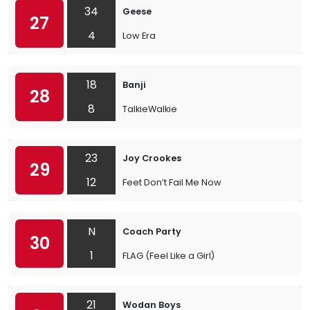
34
Geese
27
4
Low Era
18
Banji
28
8
TalkieWalkie
23
Joy Crookes
29
12
Feet Don’t Fail Me Now
N
Coach Party
30
1
FLAG (Feel Like a Girl)
21
Wodan Boys