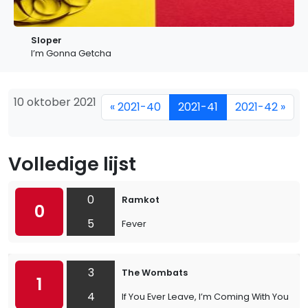
Sloper
I’m Gonna Getcha
10 oktober 2021
« 2021-40
2021-41
2021-42 »
Volledige lijst
0
Ramkot
0
5
Fever
3
The Wombats
1
4
If You Ever Leave, I’m Coming With You