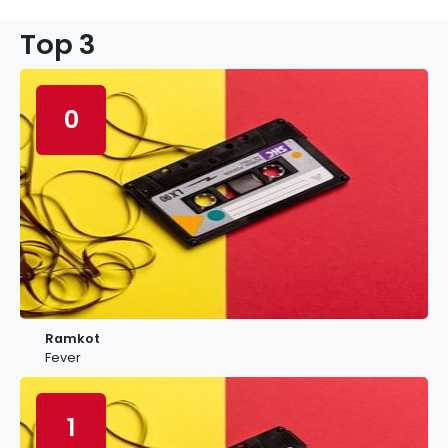
Top 3
0
Ramkot
Fever
1