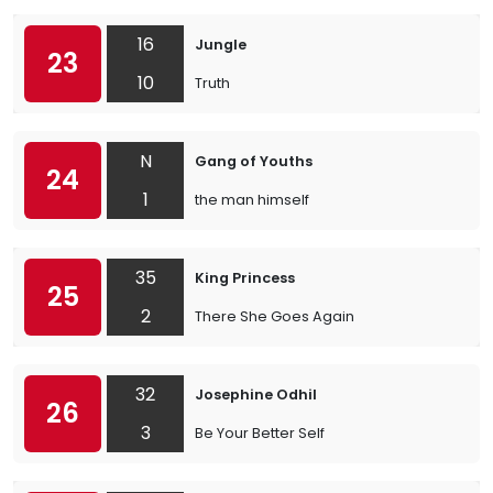
16
Jungle
23
10
Truth
N
Gang of Youths
24
1
the man himself
35
King Princess
25
2
There She Goes Again
32
Josephine Odhil
26
3
Be Your Better Self