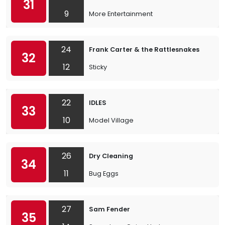
31
9
More Entertainment
24
Frank Carter & the Rattlesnakes
32
12
Sticky
22
IDLES
33
10
Model Village
26
Dry Cleaning
34
11
Bug Eggs
27
Sam Fender
35