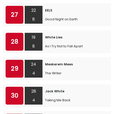
22
EELS
27
8
Good Night on Earth
19
White Lies
28
8
As I Try Not to Fall Apart
24
Meskerem Mees
29
4
The Writer
28
Jack White
30
4
Taking Me Back