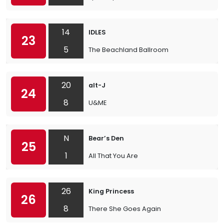
14
IDLES
23
5
The Beachland Ballroom
20
alt-J
24
8
U&ME
N
Bear’s Den
25
1
All That You Are
26
King Princess
26
8
There She Goes Again