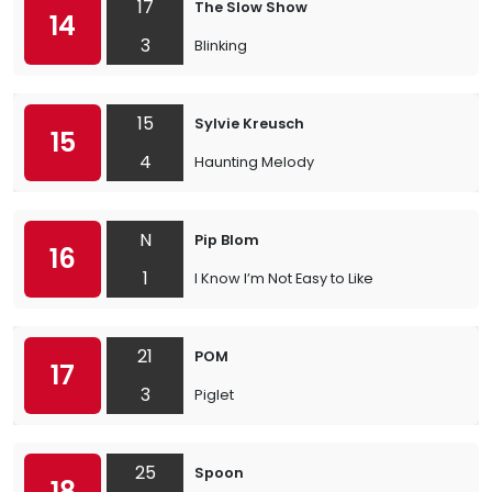
17
The Slow Show
14
3
Blinking
15
Sylvie Kreusch
15
4
Haunting Melody
N
Pip Blom
16
1
I Know I’m Not Easy to Like
21
POM
17
3
Piglet
25
Spoon
18