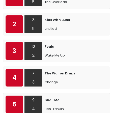
5
The Overload
3
Kids With Buns
2
5
untitled
12
Foals
3
2
Wake Me Up
7
The War on Drugs
4
3
Change
9
Snail Mail
5
4
Ben Franklin