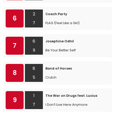
2
Coach Party
6
7
FLAG (Feel Like a Girl)
6
Josephine Odhil
7
9
Be Your Better Self
8
Band of Horses
8
5
Crutch
1
The War on Drugs feat. Lucius
9
7
I Don’t Live Here Anymore