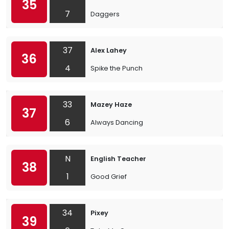
35
7
Daggers
37
Alex Lahey
36
4
Spike the Punch
33
Mazey Haze
37
6
Always Dancing
N
English Teacher
38
1
Good Grief
34
Pixey
39