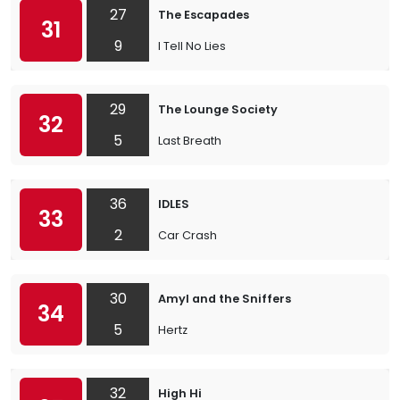
27
The Escapades
31
9
I Tell No Lies
29
The Lounge Society
32
5
Last Breath
36
IDLES
33
2
Car Crash
30
Amyl and the Sniffers
34
5
Hertz
32
High Hi