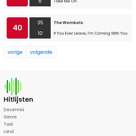
6
Take Me On
35
The Wombats
40
10
If You Ever Leave, I’m Coming With You
vorige
volgende
Hitlijsten
Decennia
Genre
Taal
Land