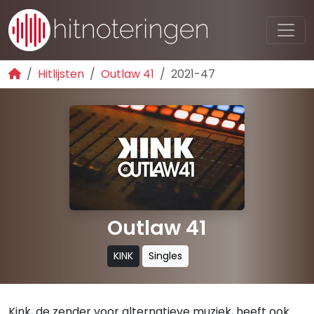
Hitlijsten
Outlaw 41
2021-47
Outlaw 41
KINK
Singles
Kink, de zender voor alternatieve muziek, heeft ook