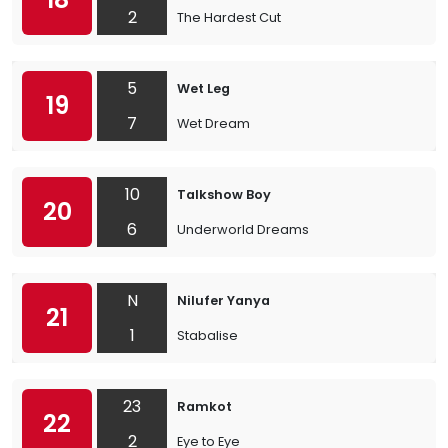
2
The Hardest Cut
5
Wet Leg
19
7
Wet Dream
10
Talkshow Boy
20
6
Underworld Dreams
N
Nilufer Yanya
21
1
Stabalise
23
Ramkot
22
2
Eye to Eye