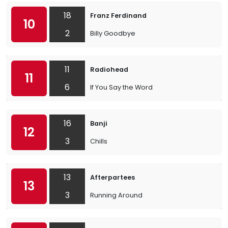
18
Franz Ferdinand
10
2
Billy Goodbye
11
Radiohead
11
6
If You Say the Word
16
Banji
12
3
Chills
13
Afterpartees
13
3
Running Around