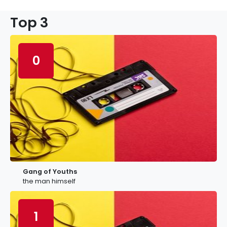
Top 3
0
Gang of Youths
the man himself
1