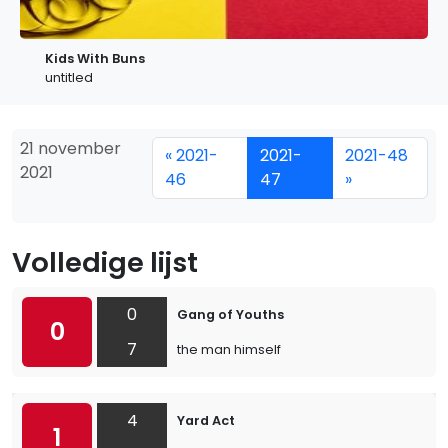
Kids With Buns
untitled
21 november
« 2021-
2021-
2021-48
2021
46
47
»
Volledige lijst
0
Gang of Youths
0
7
the man himself
4
Yard Act
1