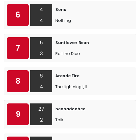
4
Sons
6
4
Nothing
5
Sunflower Bean
7
3
Roll the Dice
6
Arcade Fire
8
4
The Lightning I, II
27
beabadoobee
9
2
Talk