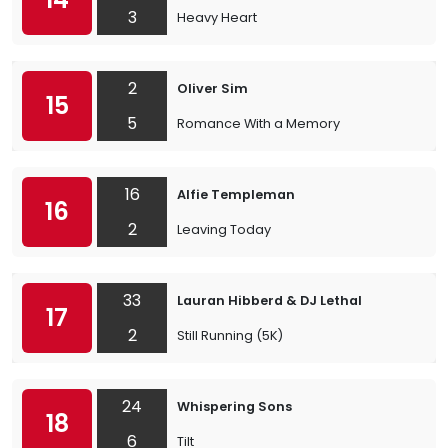
3
Heavy Heart
2
Oliver Sim
15
5
Romance With a Memory
16
Alfie Templeman
16
2
Leaving Today
33
Lauran Hibberd & DJ Lethal
17
2
Still Running (5K)
24
Whispering Sons
18
6
Tilt