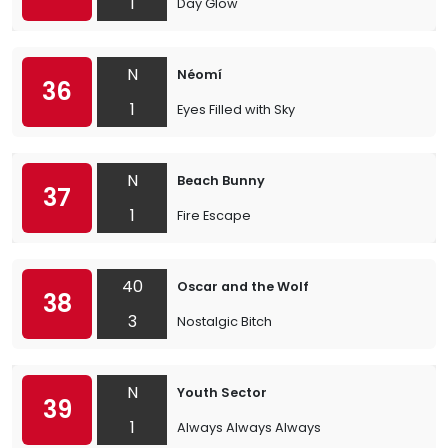
1
Day Glow
N
Néomí
36
1
Eyes Filled with Sky
N
Beach Bunny
37
1
Fire Escape
40
Oscar and the Wolf
38
3
Nostalgic Bitch
N
Youth Sector
39
1
Always Always Always