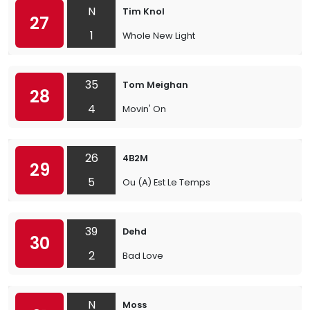
N
Tim Knol
27
1
Whole New Light
35
Tom Meighan
28
4
Movin' On
26
4B2M
29
5
Ou (A) Est Le Temps
39
Dehd
30
2
Bad Love
N
Moss