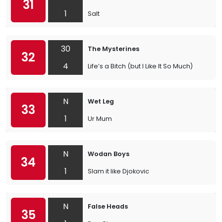
31
1
Salt
30
The Mysterines
32
4
Life’s a Bitch (but I Like It So Much)
N
Wet Leg
33
1
Ur Mum
N
Wodan Boys
34
1
Slam it like Djokovic
N
False Heads
35