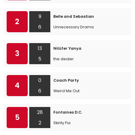
9
Belle and Sebastian
2
6
Unnecessary Drama
13
Nilüfer Yanya
3
5
the dealer
0
Coach Party
4
6
Weird Me Out
28
Fontaines D.C.
5
2
Skinty Fia