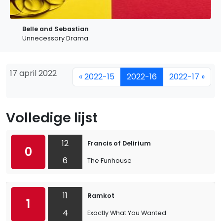
Belle and Sebastian
Unnecessary Drama
17 april 2022
« 2022-15
2022-16
2022-17 »
Volledige lijst
12
Francis of Delirium
0
6
The Funhouse
11
Ramkot
1
4
Exactly What You Wanted