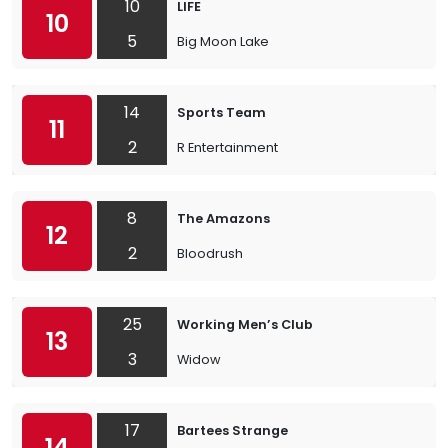
10
LIFE
10
5
Big Moon Lake
14
Sports Team
11
2
R Entertainment
8
The Amazons
12
2
Bloodrush
25
Working Men’s Club
13
3
Widow
17
Bartees Strange
14