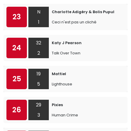
N
Charlotte Adigéry & Bolis Pupul
23
1
Ceci n'est pas un cliché
32
Katy J Pearson
24
2
Talk Over Town
19
Mattiel
25
5
Lighthouse
29
Pixies
26
3
Human Crime