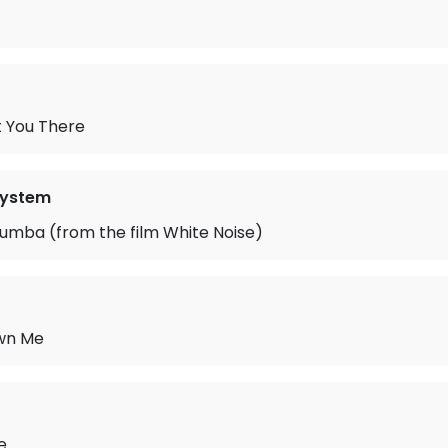
t You There
system
umba (from the film White Noise)
wn Me
e