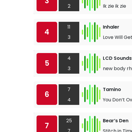
3
2
Ik zie ik zie
11
Inhaler
4
3
Love Will Ge
4
LCD Sound
5
3
new body rh
7
Tamino
6
4
You Don’t O
25
Bear’s Den
7
7
Stitch in Tim