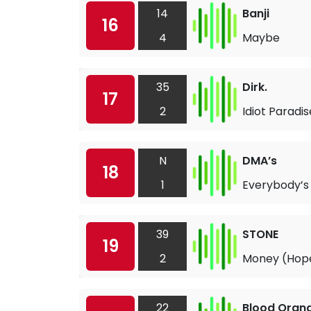
14
Banji
16
4
Maybe
35
Dirk.
17
2
Idiot Paradis
N
DMA’s
18
1
Everybody’s
39
STONE
19
2
Money (Hope
22
Blood Oran