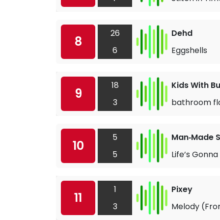
26
Dehd
8
6
Eggshells
18
Kids With B
9
3
bathroom fl
5
Man‐Made S
10
5
Life’s Gonna K
1
Pixey
11
3
Melody (Fro