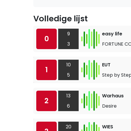
Volledige lijst
9
easy life
0
3
FORTUNE CO
10
EUT
1
5
Step by Ste
13
Warhaus
2
6
Desire
20
WIES