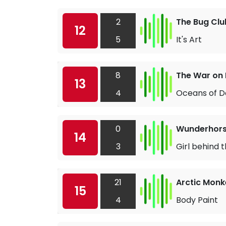
2
The Bug Clu
12
5
It's Art
8
The War on
13
4
Oceans of D
0
Wunderhor
14
3
Girl behind 
21
Arctic Monk
15
4
Body Paint