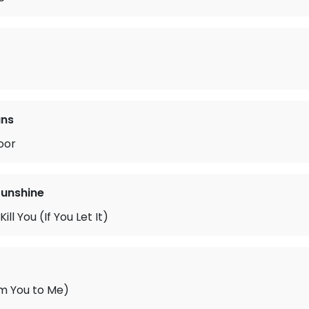
uns
oor
unshine
ill You (If You Let It)
m You to Me)