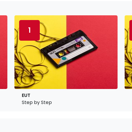
1
EUT
Step by Step