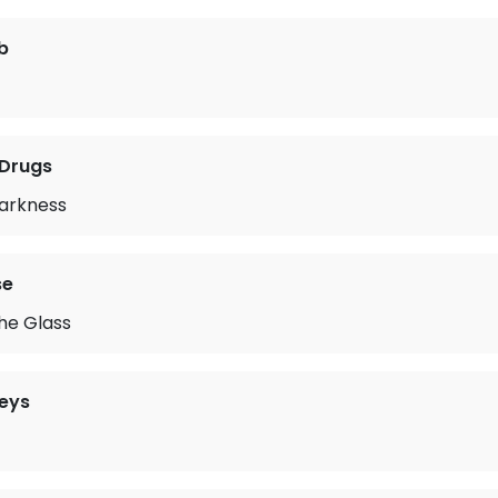
b
 Drugs
arkness
se
the Glass
eys