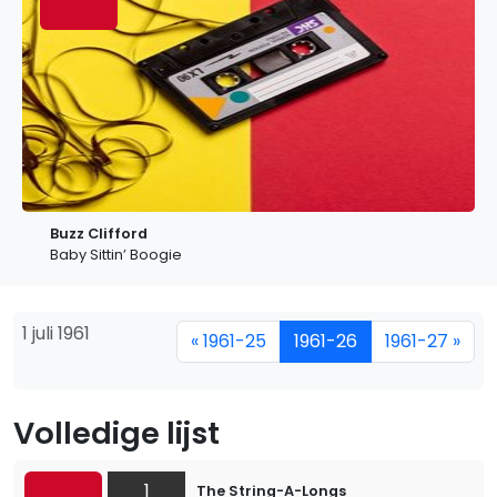
Buzz Clifford
Baby Sittin’ Boogie
1 juli 1961
« 1961-25
1961-26
1961-27 »
Volledige lijst
1
The String-A-Longs