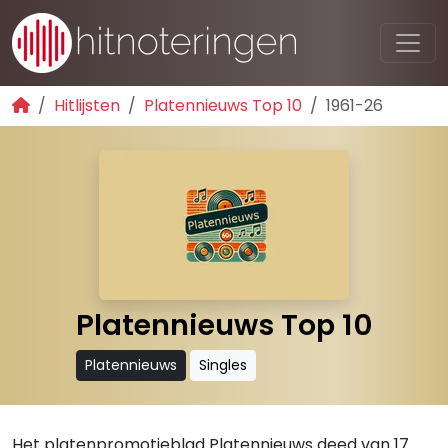
Hitlijsten
Platennieuws Top 10
1961-26
Platennieuws Top 10
Platennieuws
Singles
Het platenpromotieblad Platennieuws deed van 17