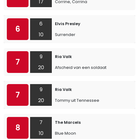
17
Corrine, Corrina
6
Elvis Presley
6
10
Surrender
9
Ria Valk
7
20
Afscheid van een soldaat
9
Ria Valk
7
20
Tommy uit Tennessee
7
The Marcels
8
10
Blue Moon