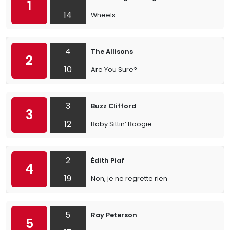
1
14
Wheels
4
The Allisons
2
10
Are You Sure?
3
Buzz Clifford
3
12
Baby Sittin’ Boogie
2
Édith Piaf
4
19
Non, je ne regrette rien
5
Ray Peterson
5