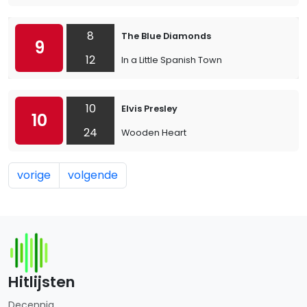
8
The Blue Diamonds
9
12
In a Little Spanish Town
10
Elvis Presley
10
24
Wooden Heart
vorige
volgende
Hitlijsten
Decennia