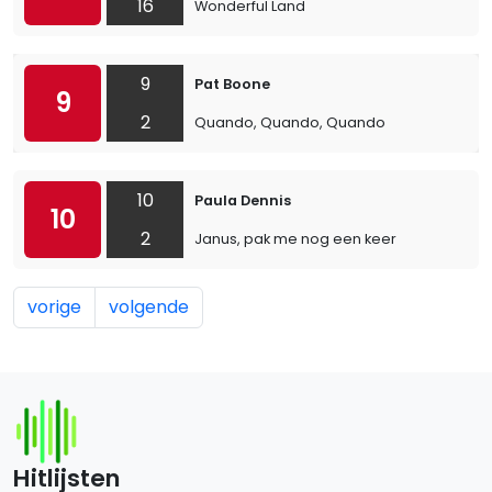
16
Wonderful Land
9
Pat Boone
9
2
Quando, Quando, Quando
10
Paula Dennis
10
2
Janus, pak me nog een keer
vorige
volgende
Hitlijsten