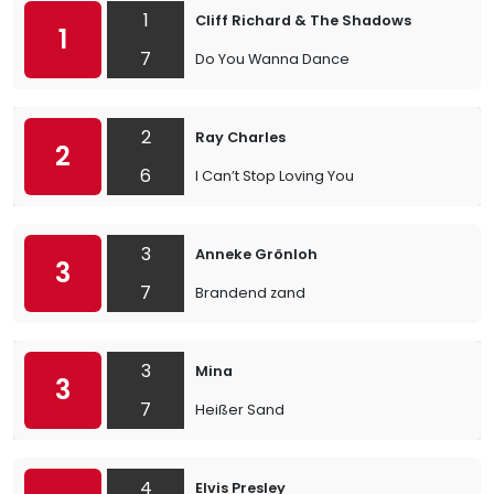
1
Cliff Richard & The Shadows
1
7
Do You Wanna Dance
2
Ray Charles
2
6
I Can’t Stop Loving You
3
Anneke Grönloh
3
7
Brandend zand
3
Mina
3
7
Heißer Sand
4
Elvis Presley