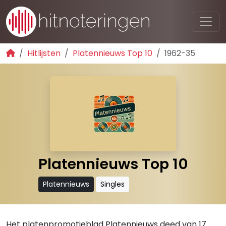
Hitlijsten
Platennieuws Top 10
1962-35
Platennieuws Top 10
Platennieuws
Singles
Het platenpromotieblad Platennieuws deed van 17