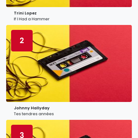
Trini Lopez
If I Had a Hammer
2
Johnny Hallyday
Tes tendres années
3