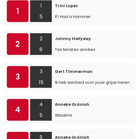
1
Trini Lopez
1
5
If I Had a Hammer
2
Johnny Hallyday
2
8
Tes tendres années
3
Gert Timmerman
3
15
Ik heb eerbied voor jouw grijze haren
4
Anneke Grönloh
4
5
Wladimir
5
Anneke Grönloh