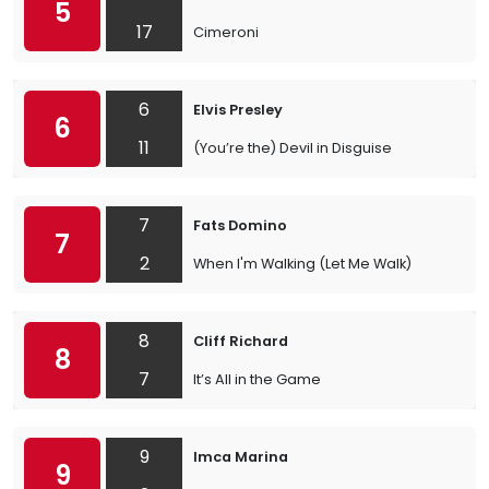
5
17
Cimeroni
6
Elvis Presley
6
11
(You’re the) Devil in Disguise
7
Fats Domino
7
2
When I'm Walking (Let Me Walk)
8
Cliff Richard
8
7
It’s All in the Game
9
Imca Marina
9