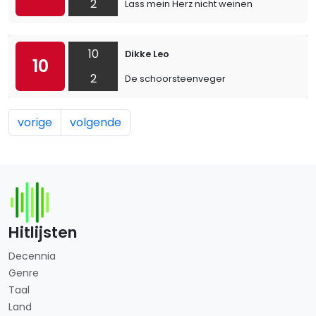
2
Lass mein Herz nicht weinen
10
Dikke Leo
10
2
De schoorsteenveger
vorige
volgende
Hitlijsten
Decennia
Genre
Taal
Land