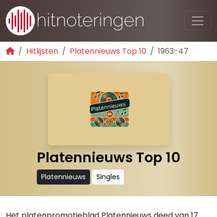
Hitlijsten
Platennieuws Top 10
1963-47
Platennieuws Top 10
Platennieuws
Singles
Het platenpromotieblad Platennieuws deed van 17