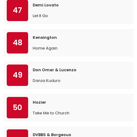
Demi Lovato
47
Let It Go
Kensington
48
Home Again
Don Omar & Lucenzo
49
Danza Kuduro
Hozier
50
Take Me to Church
DVBBS & Borgeous