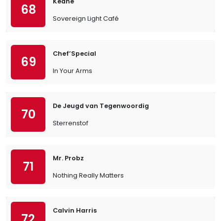
Keane
68
Sovereign Light Café
Chef’Special
69
In Your Arms
De Jeugd van Tegenwoordig
70
Sterrenstof
Mr. Probz
71
Nothing Really Matters
Calvin Harris
72