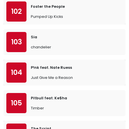
Foster the People
102
Pumped Up Kicks
Sia
103
chandelier
P!nk feat. Nate Ruess
104
Just Give Me a Reason
Pitbull feat. Ke$ha
105
Timber
The Script