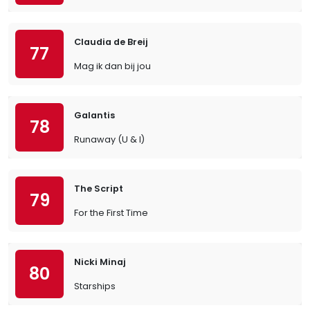
Claudia de Breij
77
Mag ik dan bij jou
Galantis
78
Runaway (U & I)
The Script
79
For the First Time
Nicki Minaj
80
Starships