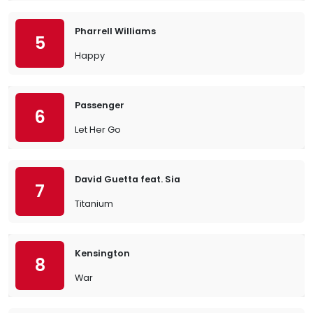
Pharrell Williams
5
Happy
Passenger
6
Let Her Go
David Guetta feat. Sia
7
Titanium
Kensington
8
War