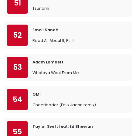
51
Tsunami
Emeli Sandé
52
Read All About It, Pt. III
Adam Lambert
53
Whataya Want From Me
OMI
54
Cheerleader (Felix Jaehn remix)
Taylor Swift feat. Ed Sheeran
55