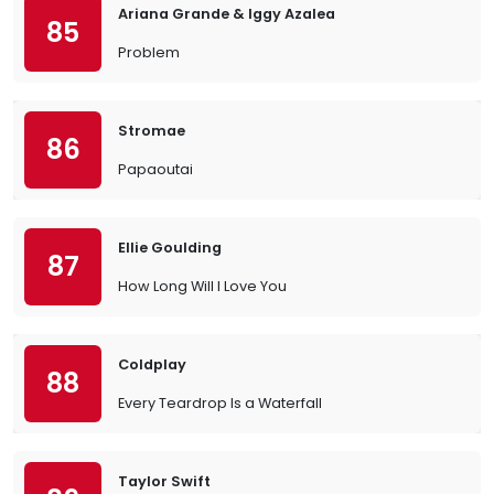
Ariana Grande & Iggy Azalea
85
Problem
Stromae
86
Papaoutai
Ellie Goulding
87
How Long Will I Love You
Coldplay
88
Every Teardrop Is a Waterfall
Taylor Swift