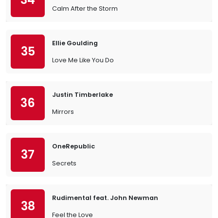
Calm After the Storm
Ellie Goulding
35
Love Me Like You Do
Justin Timberlake
36
Mirrors
OneRepublic
37
Secrets
Rudimental feat. John Newman
38
Feel the Love