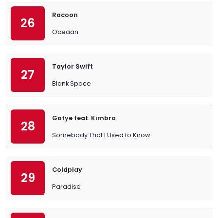
Racoon
26
Oceaan
Taylor Swift
27
Blank Space
Gotye feat. Kimbra
28
Somebody That I Used to Know
Coldplay
29
Paradise