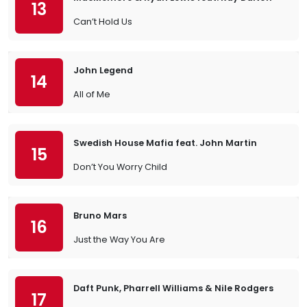
13
Can’t Hold Us
John Legend
14
All of Me
Swedish House Mafia feat. John Martin
15
Don’t You Worry Child
Bruno Mars
16
Just the Way You Are
Daft Punk, Pharrell Williams & Nile Rodgers
17