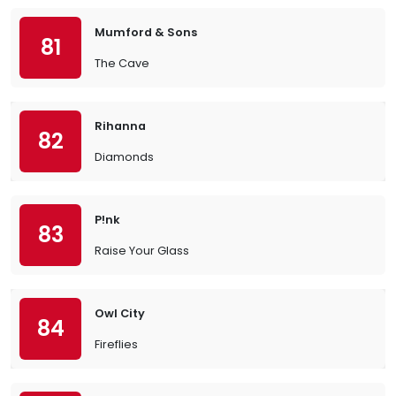
Mumford & Sons
81
The Cave
Rihanna
82
Diamonds
P!nk
83
Raise Your Glass
Owl City
84
Fireflies