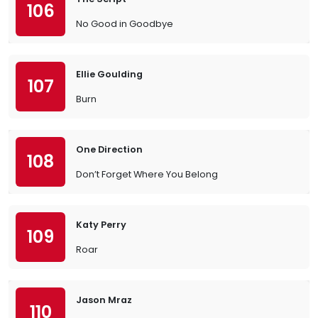
106
No Good in Goodbye
Ellie Goulding
107
Burn
One Direction
108
Don’t Forget Where You Belong
Katy Perry
109
Roar
Jason Mraz
110