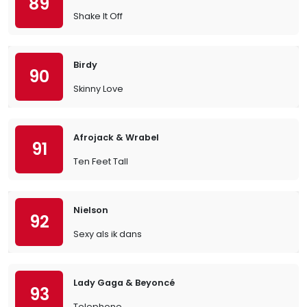
89
Shake It Off
Birdy
90
Skinny Love
Afrojack & Wrabel
91
Ten Feet Tall
Nielson
92
Sexy als ik dans
Lady Gaga & Beyoncé
93
Telephone