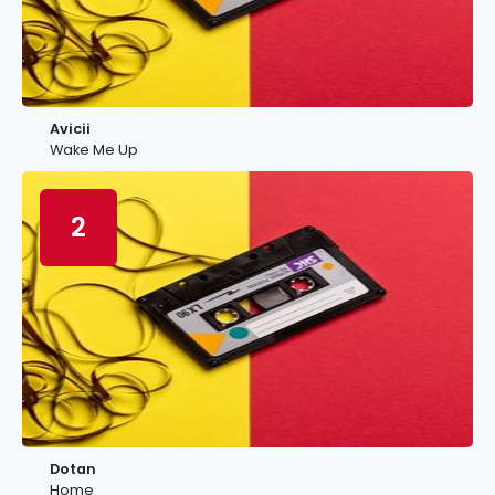
Avicii
Wake Me Up
2
Dotan
Home