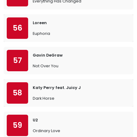
Everything Has Changed
Loreen
56
Euphoria
Gavin DeGraw
57
Not Over You
Katy Perry feat. Juicy J
58
Dark Horse
U2
59
Ordinary Love