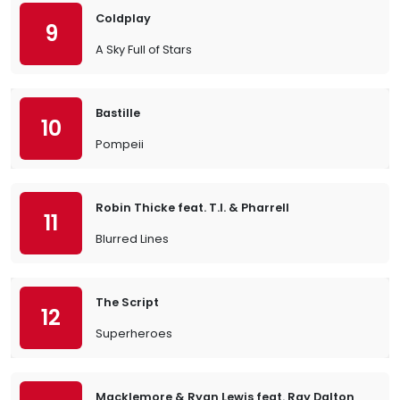
Coldplay
9
A Sky Full of Stars
Bastille
10
Pompeii
Robin Thicke feat. T.I. & Pharrell
11
Blurred Lines
The Script
12
Superheroes
Macklemore & Ryan Lewis feat. Ray Dalton