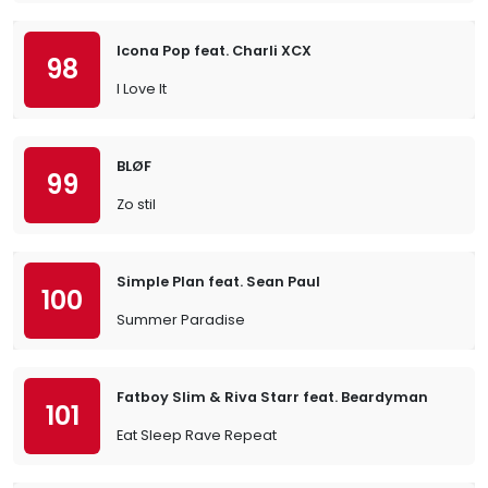
Icona Pop feat. Charli XCX
98
I Love It
BLØF
99
Zo stil
Simple Plan feat. Sean Paul
100
Summer Paradise
Fatboy Slim & Riva Starr feat. Beardyman
101
Eat Sleep Rave Repeat