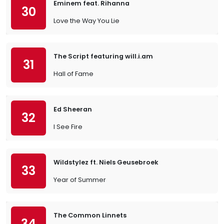
Eminem feat. Rihanna
30
Love the Way You Lie
The Script featuring will.i.am
31
Hall of Fame
Ed Sheeran
32
I See Fire
Wildstylez ft. Niels Geusebroek
33
Year of Summer
The Common Linnets
34