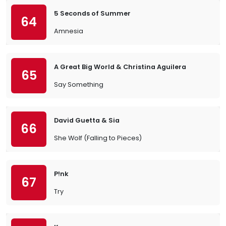
5 Seconds of Summer
64
Amnesia
A Great Big World & Christina Aguilera
65
Say Something
David Guetta & Sia
66
She Wolf (Falling to Pieces)
P!nk
67
Try