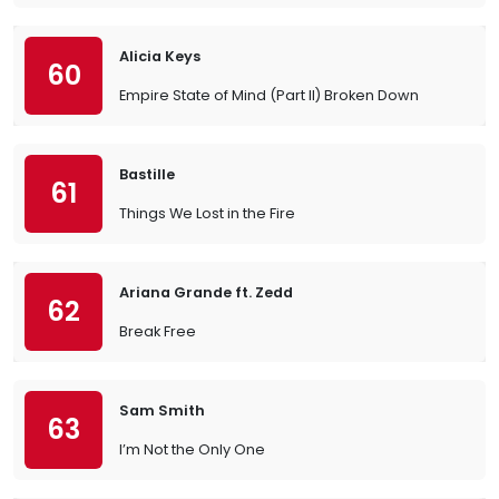
Alicia Keys
60
Empire State of Mind (Part II) Broken Down
Bastille
61
Things We Lost in the Fire
Ariana Grande ft. Zedd
62
Break Free
Sam Smith
63
I’m Not the Only One