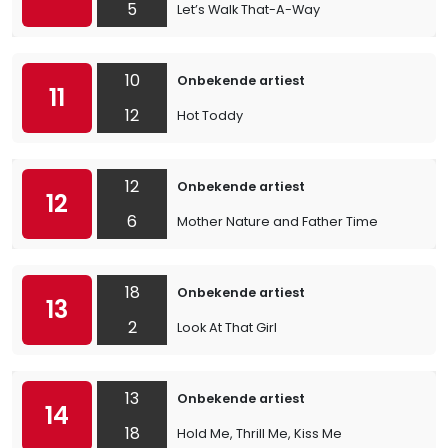
5
Let’s Walk That-A-Way
10
Onbekende artiest
11
12
Hot Toddy
12
Onbekende artiest
12
6
Mother Nature and Father Time
18
Onbekende artiest
13
2
Look At That Girl
13
Onbekende artiest
14
18
Hold Me, Thrill Me, Kiss Me