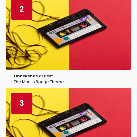
2
Onbekende artiest
The Moulin Rouge Theme
3