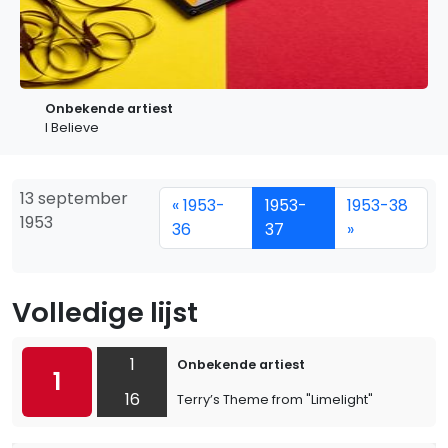
Onbekende artiest
I Believe
13 september
« 1953-
1953-
1953-38
1953
36
37
»
Volledige lijst
1
Onbekende artiest
1
16
Terry’s Theme from "Limelight"