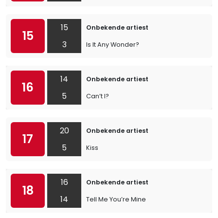
15
Onbekende artiest
15
3
Is It Any Wonder?
14
Onbekende artiest
16
5
Can’t I?
20
Onbekende artiest
17
5
Kiss
16
Onbekende artiest
18
14
Tell Me You’re Mine