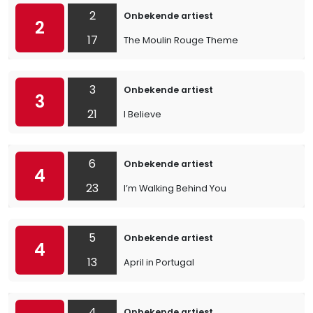
2
Onbekende artiest
2
17
The Moulin Rouge Theme
3
Onbekende artiest
3
21
I Believe
6
Onbekende artiest
4
23
I’m Walking Behind You
5
Onbekende artiest
4
13
April in Portugal
4
Onbekende artiest