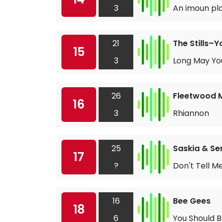
3
An imoun plo
21
The Stills–
15
3
Long May Yo
26
Fleetwood 
16
3
Rhiannon
25
Saskia & Se
17
?
Don't Tell M
16
Bee Gees
18
6
You Should 