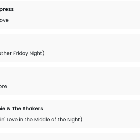
xpress
Love
ther Friday Night)
More
nie & The Shakers
in' Love in the Middle of the Night)