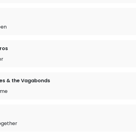
een
ros
or
s & the Vagabonds
Time
Together