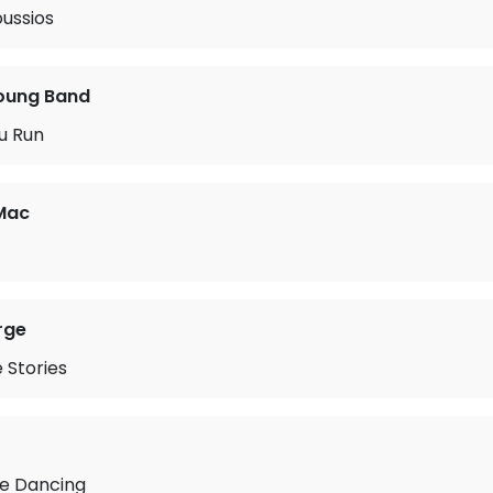
ussios
Young Band
u Run
Mac
rge
e Stories
Be Dancing