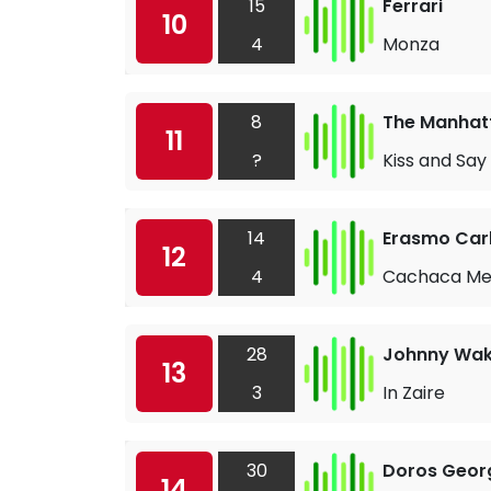
15
Ferrari
10
4
Monza
8
The Manhat
11
?
Kiss and Sa
14
Erasmo Car
12
4
Cachaca Me
28
Johnny Wak
13
3
In Zaire
30
Doros Geor
14