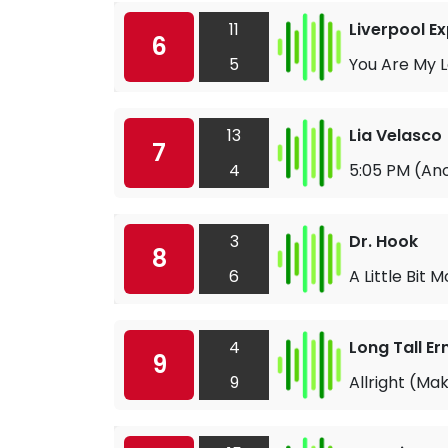
11
Liverpool E
6
5
You Are My 
13
Lia Velasco
7
4
5:05 PM (Ano
3
Dr. Hook
8
6
A Little Bit 
4
Long Tall Er
9
9
Allright (Mak