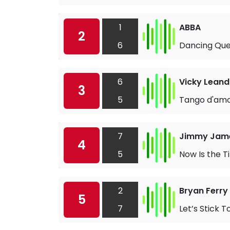
1
ABBA
2
6
Dancing Qu
6
Vicky Leand
3
5
Tango d'am
7
Jimmy Jame
4
5
Now Is the 
2
Bryan Ferry
5
7
Let’s Stick 