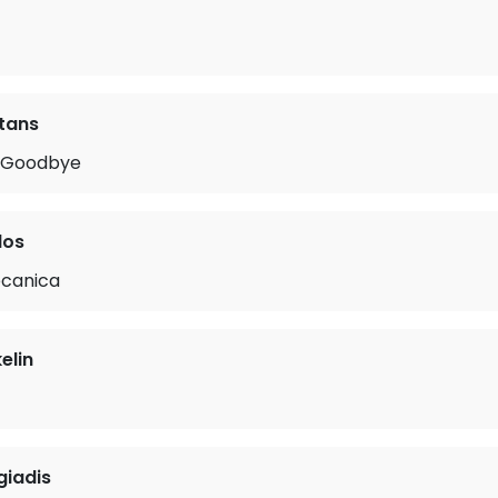
tans
y Goodbye
los
canica
elin
giadis