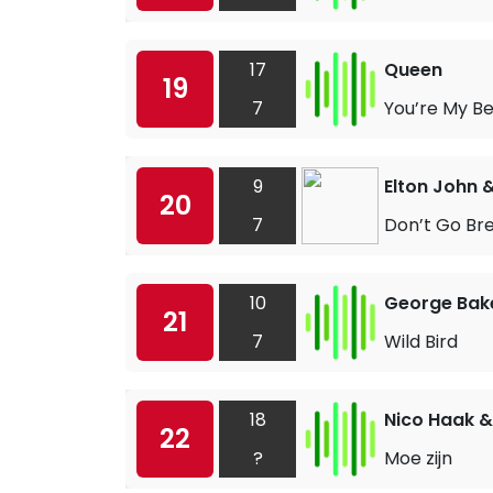
17
Queen
19
7
You’re My Be
9
Elton John &
20
7
Don’t Go Br
10
George Bake
21
7
Wild Bird
18
Nico Haak &
22
?
Moe zijn