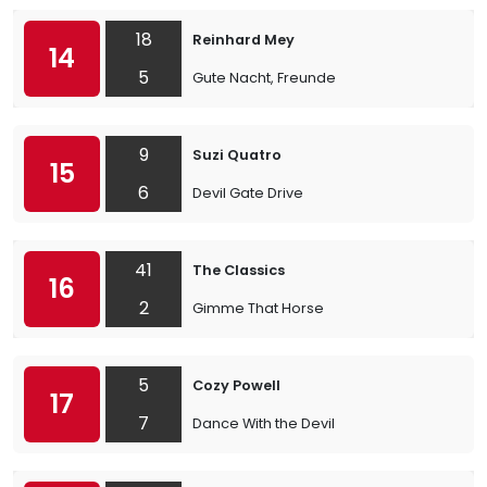
18
Reinhard Mey
14
5
Gute Nacht, Freunde
9
Suzi Quatro
15
6
Devil Gate Drive
41
The Classics
16
2
Gimme That Horse
5
Cozy Powell
17
7
Dance With the Devil