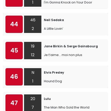
1
I'm Gonna Knock on Your Door
46
Neil Sedaka
44
2
A Little Lovin’
19
Jane Birkin & Serge Gainsbourg
45
12
Je t’aime… moi non plus
N
Elvis Presley
46
1
Hound Dog
20
Lulu
47
7
The Man Who Sold the World