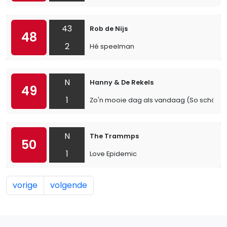
43
Rob de Nijs
48
2
Hé speelman
N
Hanny & De Rekels
49
1
Zo'n mooie dag als vandaag (So schön w
N
The Trammps
50
1
Love Epidemic
vorige
volgende