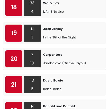
33
Wally Tax
18
4
It Ain’t No Use
N
Jack Jersey
19
1
In the Still of the Night
7
Carpenters
20
10
Jambalaya (On the Bayou)
13
David Bowie
21
6
Rebel Rebel
N
Ronald and Donald