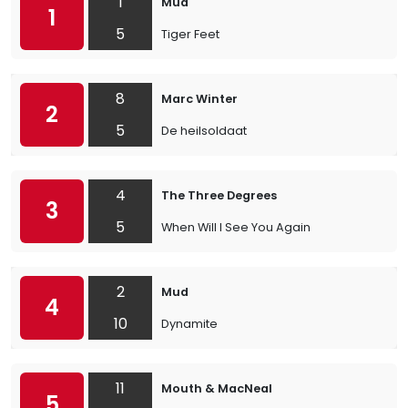
1
Mud
1
5
Tiger Feet
8
Marc Winter
2
5
De heilsoldaat
4
The Three Degrees
3
5
When Will I See You Again
2
Mud
4
10
Dynamite
11
Mouth & MacNeal
5