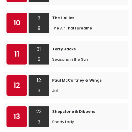
3
The Hollies
10
9
The Air That I Breathe
31
Terry Jacks
11
5
Seasons in the Sun
12
Paul McCartney & Wings
12
3
Jet
23
Shepstone & Dibbens
13
3
Shady Lady