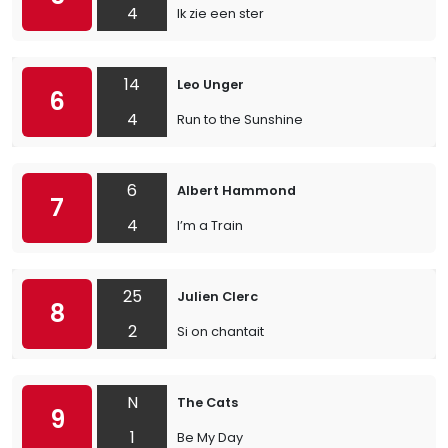
4
Ik zie een ster
14
Leo Unger
6
4
Run to the Sunshine
6
Albert Hammond
7
4
I’m a Train
25
Julien Clerc
8
2
Si on chantait
N
The Cats
9
1
Be My Day