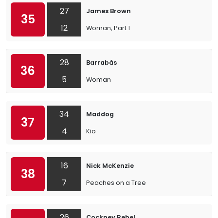
27
James Brown
35
12
Woman, Part 1
28
Barrabás
36
5
Woman
34
Maddog
37
4
Kio
16
Nick McKenzie
38
7
Peaches on a Tree
26
Cockney Rebel