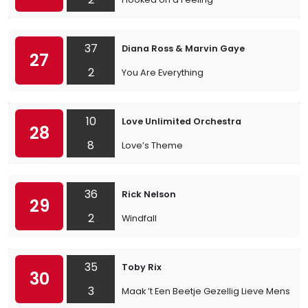
37
Diana Ross & Marvin Gaye
27
2
You Are Everything
10
Love Unlimited Orchestra
28
8
Love’s Theme
36
Rick Nelson
29
2
Windfall
35
Toby Rix
30
3
Maak ’t Een Beetje Gezellig Lieve Mensen