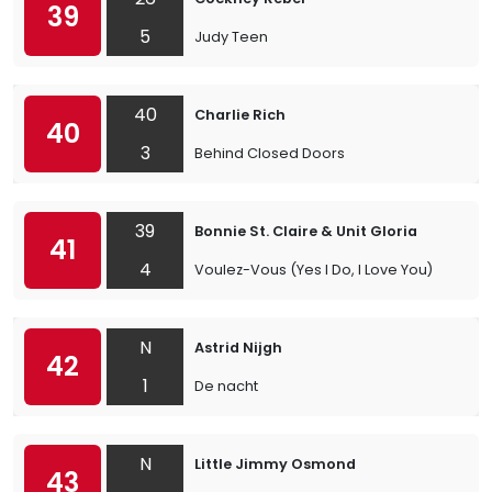
39
5
Judy Teen
40
Charlie Rich
40
3
Behind Closed Doors
39
Bonnie St. Claire & Unit Gloria
41
4
Voulez-Vous (Yes I Do, I Love You)
N
Astrid Nijgh
42
1
De nacht
N
Little Jimmy Osmond
43