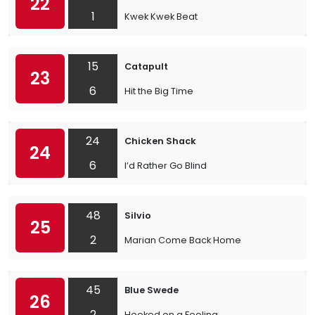
22
1
Kwek Kwek Beat
15
Catapult
23
6
Hit the Big Time
24
Chicken Shack
24
6
I’d Rather Go Blind
48
Silvio
25
2
Marian Come Back Home
45
Blue Swede
26
2
Hooked on a Feeling