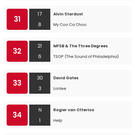
17
Alvin Stardust
31
8
My Coo Ca Choo
21
MFSB & The Three Degrees
32
6
TSOP (The Sound of Philadelphia)
30
David Gates
33
3
Lorilee
N
Rogier van Otterloo
34
1
Help