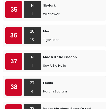
N
Skylark
35
1
Wildflower
20
Mud
36
13
Tiger Feet
N
Mac & Katie Kissoon
37
1
Say A Big Hello
27
Focus
38
4
Harum Scarum
23
Vader Abraham Show Orkest