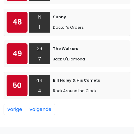
N
Sunny
48
1
Doctor’s Orders
29
The Walkers
49
7
Jack O'Diamond
44
Bill Haley & His Comets
50
4
Rock Around the Clock
vorige
volgende