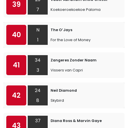
39
7
Koekoeroekoekoe Paloma
N
The O’Jays
40
1
For the Love of Money
34
Zangeres Zonder Naam
41
3
Vissers van Capri
24
Neil Diamond
42
8
Skybird
37
Diana Ross & Marvin Gaye
43