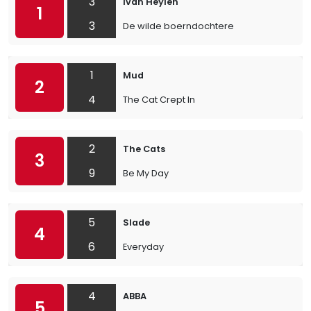
3
Ivan Heylen
1
3
De wilde boerndochtere
1
Mud
2
4
The Cat Crept In
2
The Cats
3
9
Be My Day
5
Slade
4
6
Everyday
4
ABBA
5