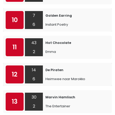
7
Golden Earring
10
6
Instant Poetry
43
Hot Chocolate
11
2
Emma
14
De Piraten
12
6
Heimwee naar Marokko
30
Marvin Hamlisch
13
2
The Entertainer