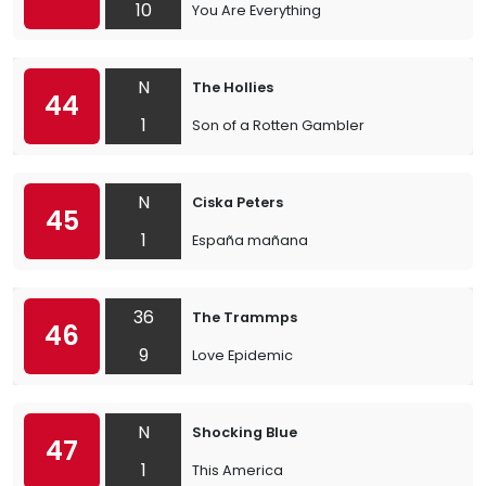
10
You Are Everything
N
The Hollies
44
1
Son of a Rotten Gambler
N
Ciska Peters
45
1
España mañana
36
The Trammps
46
9
Love Epidemic
N
Shocking Blue
47
1
This America