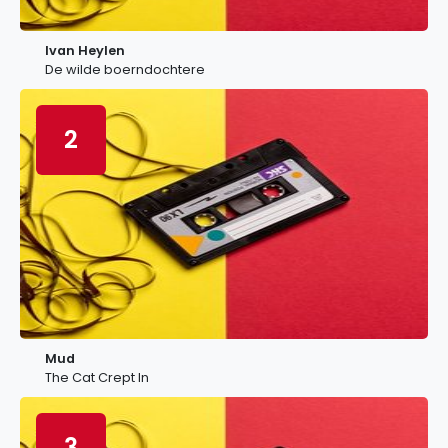
Ivan Heylen
De wilde boerndochtere
2
Mud
The Cat Crept In
3