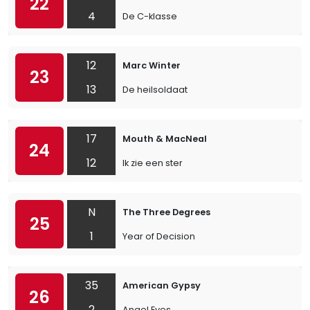
22
4
De C-klasse
12
Marc Winter
23
13
De heilsoldaat
17
Mouth & MacNeal
24
12
Ik zie een ster
N
The Three Degrees
25
1
Year of Decision
35
American Gypsy
26
2
Angel Eyes