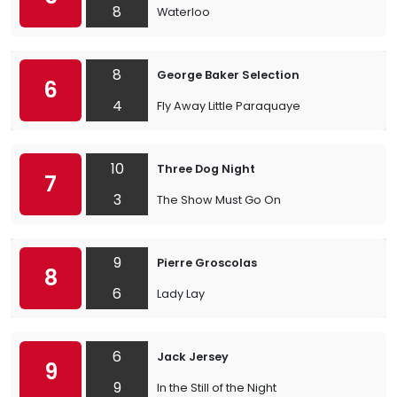
8
Waterloo
8
George Baker Selection
6
4
Fly Away Little Paraquaye
10
Three Dog Night
7
3
The Show Must Go On
9
Pierre Groscolas
8
6
Lady Lay
6
Jack Jersey
9
9
In the Still of the Night