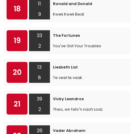
11
Ronald and Donald
18
9
Kwek Kwek Beat
33
The Fortunes
19
2
You've Got Your Troubles
13
Liesbeth List
20
8
Te veel te vaak
39
Vicky Leandros
21
2
Theo, wir fahr'n nach Lodz
26
Vader Abraham