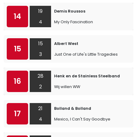
19
Demis Roussos
14
4
My Only Fascination
15
Albert West
15
3
Just One of Life's Little Tragedies
28
Henk en de Stainless Steelband
16
2
Wij willen WW
21
Bolland & Bolland
17
4
Mexico, I Can't Say Goodbye