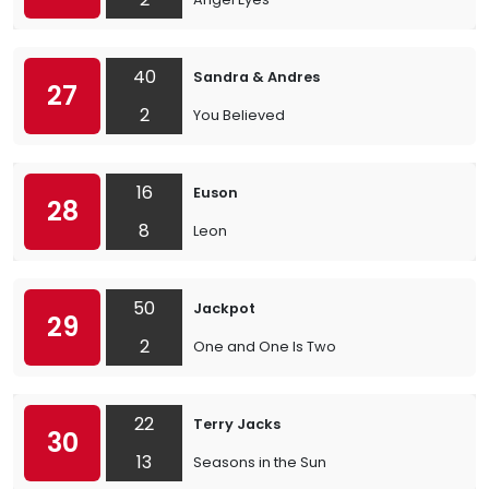
40
Sandra & Andres
27
2
You Believed
16
Euson
28
8
Leon
50
Jackpot
29
2
One and One Is Two
22
Terry Jacks
30
13
Seasons in the Sun