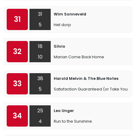
31
Wim Sonneveld
31
5
Het dorp
18
Silvio
32
10
Marian Come Back Home
38
Harold Melvin & The Blue Notes
33
5
Satisfaction Guaranteed (or Take Your Lo
25
Leo Unger
34
4
Run to the Sunshine