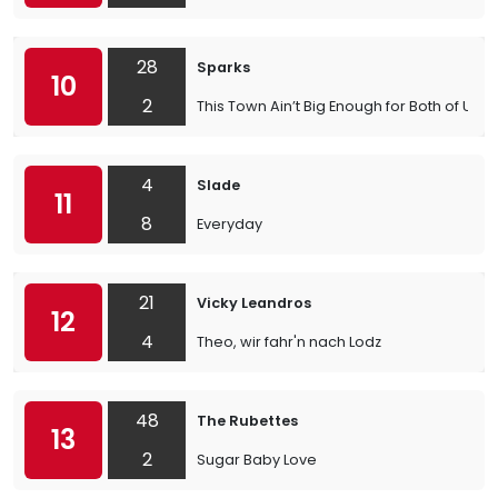
28
Sparks
10
2
This Town Ain’t Big Enough for Both of Us
4
Slade
11
8
Everyday
21
Vicky Leandros
12
4
Theo, wir fahr'n nach Lodz
48
The Rubettes
13
2
Sugar Baby Love