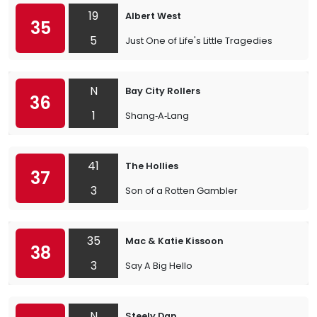
19
Albert West
35
5
Just One of Life's Little Tragedies
N
Bay City Rollers
36
1
Shang‐A‐Lang
41
The Hollies
37
3
Son of a Rotten Gambler
35
Mac & Katie Kissoon
38
3
Say A Big Hello
N
Steely Dan