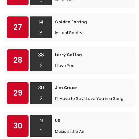
14
Golden Earring
27
8
Instant Poetry
38
Larry Cotton
28
2
I Love You
30
Jim Croce
29
2
I’ll Have to Say I Love You in a Song
N
US
30
1
Music in the Air