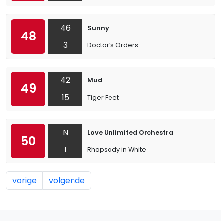
46
Sunny
48
3
Doctor’s Orders
42
Mud
49
15
Tiger Feet
N
Love Unlimited Orchestra
50
1
Rhapsody in White
vorige
volgende