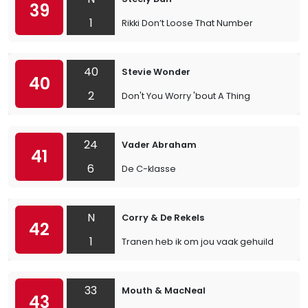
39
1
Rikki Don’t Loose That Number
40
Stevie Wonder
40
2
Don't You Worry 'bout A Thing
24
Vader Abraham
41
6
De C-klasse
N
Corry & De Rekels
42
1
Tranen heb ik om jou vaak gehuild
33
Mouth & MacNeal
43