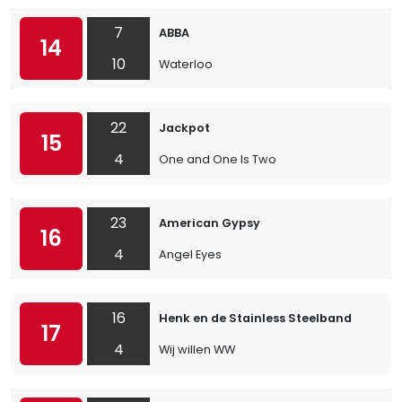
7
ABBA
14
10
Waterloo
22
Jackpot
15
4
One and One Is Two
23
American Gypsy
16
4
Angel Eyes
16
Henk en de Stainless Steelband
17
4
Wij willen WW