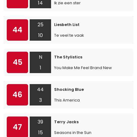
14
Ik zie een ster
25
Liesbeth List
44
10
Te veel te vaak
N
The Stylistics
45
1
You Make Me Feel Brand New
44
Shocking Blue
46
3
This America
39
Terry Jacks
47
15
Seasons in the Sun