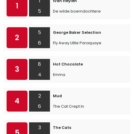
1
Ivan Heylen
1
5
De wilde boerndochtere
5
George Baker Selection
2
6
Fly Away Little Paraquaye
8
Hot Chocolate
3
4
Emma
2
Mud
4
6
The Cat Crept In
3
The Cats
5