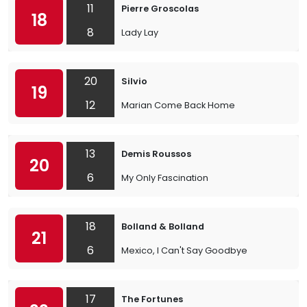
11
Pierre Groscolas
18
8
Lady Lay
20
Silvio
19
12
Marian Come Back Home
13
Demis Roussos
20
6
My Only Fascination
18
Bolland & Bolland
21
6
Mexico, I Can't Say Goodbye
17
The Fortunes