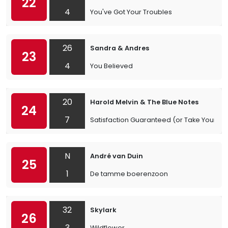
22
4
You've Got Your Troubles
26
Sandra & Andres
23
4
You Believed
20
Harold Melvin & The Blue Notes
24
7
Satisfaction Guaranteed (or Take Your Lo
N
André van Duin
25
1
De tamme boerenzoon
32
Skylark
26
3
Wildflower