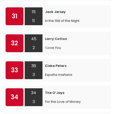
15
Jack Jersey
31
11
In the Still of the Night
45
Larry Cotton
32
2
I Love You
36
Ciska Peters
33
3
España mañana
34
The O’Jays
34
3
For the Love of Money