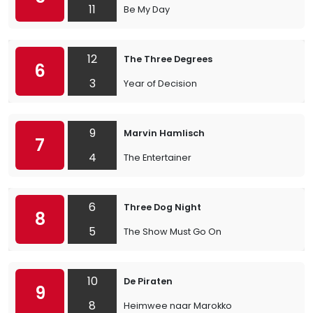
11
Be My Day
12
The Three Degrees
6
3
Year of Decision
9
Marvin Hamlisch
7
4
The Entertainer
6
Three Dog Night
8
5
The Show Must Go On
10
De Piraten
9
8
Heimwee naar Marokko