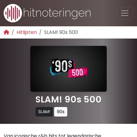
Hitlijsten
SLAM! 90s 500
SLAM! 90s 500
SLAM!
90s
Van iconische r&b hits tot legendarische