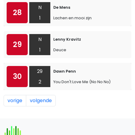
N
De Mens
28
1
Lachen en mooi zijn
N
Lenny Kravitz
29
1
Deuce
29
Dawn Penn
30
2
You Don't Love Me (No No No)
vorige
volgende