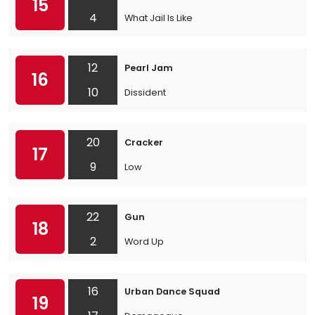
15
4
What Jail Is Like
12
Pearl Jam
16
10
Dissident
20
Cracker
17
9
Low
22
Gun
18
2
Word Up
16
Urban Dance Squad
19