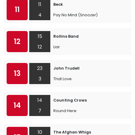
11
Beck
11
4
Pay No Mind (Snoozer)
15
Rollins Band
12
12
Liar
23
John Trudell
13
3
That Love
14
Counting Crows
14
7
Round Here
10
The Afghan Whigs