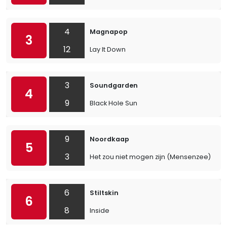
4
Magnapop
3
12
Lay It Down
3
Soundgarden
4
9
Black Hole Sun
9
Noordkaap
5
3
Het zou niet mogen zijn (Mensenzee)
6
Stiltskin
6
8
Inside