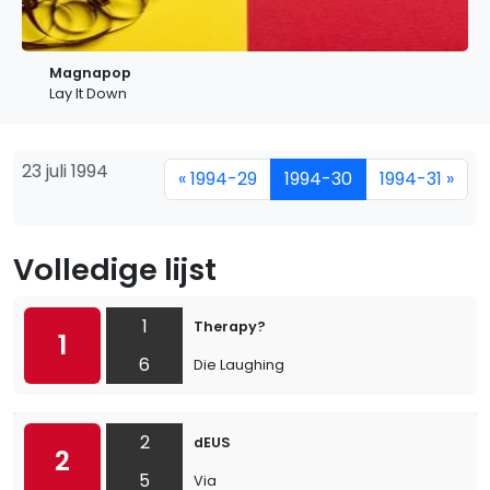
Magnapop
Lay It Down
23 juli 1994
« 1994-29
1994-30
1994-31 »
Volledige lijst
1
Therapy?
1
6
Die Laughing
2
dEUS
2
5
Via