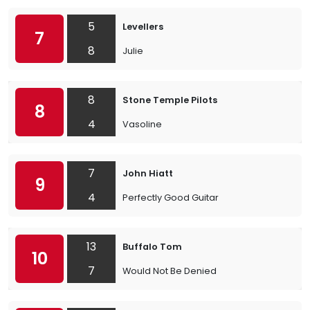
5
Levellers
7
8
Julie
8
Stone Temple Pilots
8
4
Vasoline
7
John Hiatt
9
4
Perfectly Good Guitar
13
Buffalo Tom
10
7
Would Not Be Denied