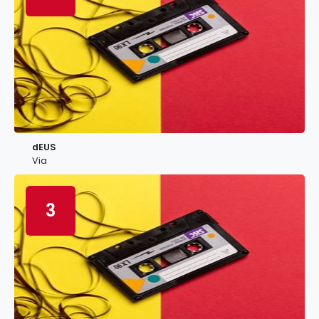
dEUS
Via
3