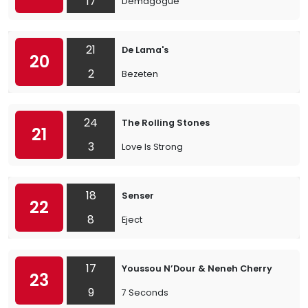
17
Demagogue
21
De Lama's
20
2
Bezeten
24
The Rolling Stones
21
3
Love Is Strong
18
Senser
22
8
Eject
17
Youssou N’Dour & Neneh Cherry
23
9
7 Seconds