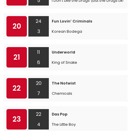
5
I Don’t Like the Drugs (but the Drugs Like M
24
Fun Lovin’ Criminals
20
3
Korean Bodega
11
Underworld
21
6
King of Snake
20
The Notwist
22
7
Chemicals
22
Das Pop
23
4
The Little Boy