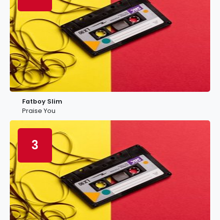
Fatboy Slim
Praise You
3