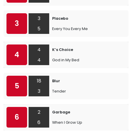
3
Placebo
3
5
Every You Every Me
4
K’s Choice
4
4
God in My Bed
18
Blur
5
3
Tender
2
Garbage
6
6
When I Grow Up