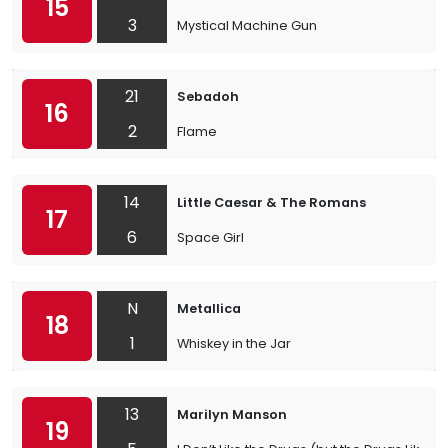
15
3
Mystical Machine Gun
21
Sebadoh
16
2
Flame
14
Little Caesar & The Romans
17
6
Space Girl
N
Metallica
18
1
Whiskey in the Jar
13
Marilyn Manson
19