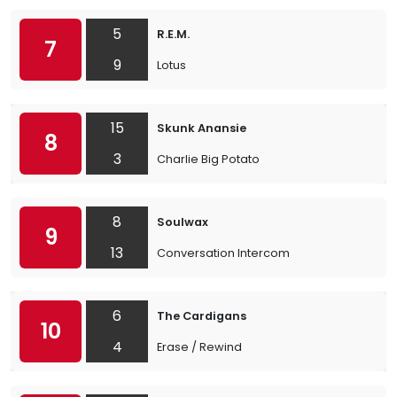
5
R.E.M.
7
9
Lotus
15
Skunk Anansie
8
3
Charlie Big Potato
8
Soulwax
9
13
Conversation Intercom
6
The Cardigans
10
4
Erase / Rewind