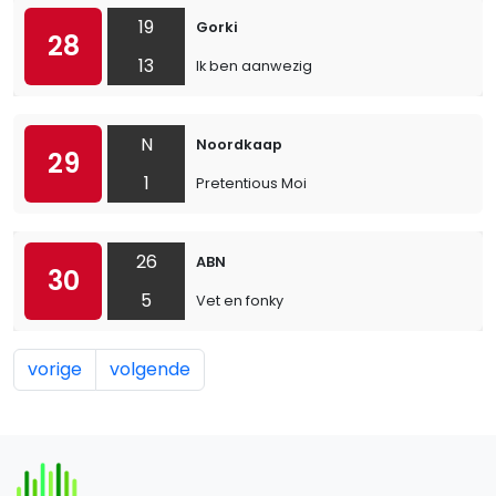
19
Gorki
28
13
Ik ben aanwezig
N
Noordkaap
29
1
Pretentious Moi
26
ABN
30
5
Vet en fonky
vorige
volgende