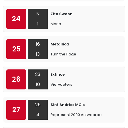
N
Zita Swoon
24
1
Maria
16
Metallica
25
13
Turn the Page
23
Extince
26
10
Viervoeters
25
Sint Andries MC’s
27
4
Represent 2000 Antwaarpe