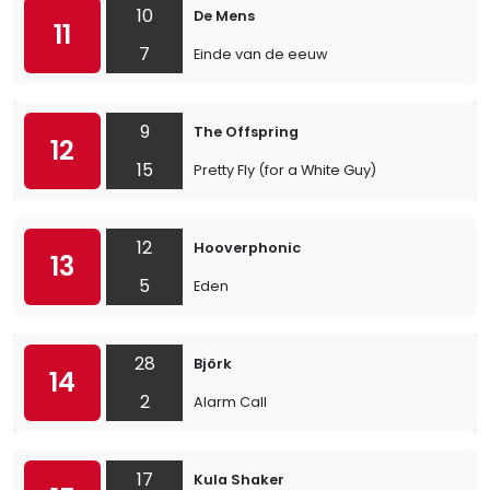
10
De Mens
11
7
Einde van de eeuw
9
The Offspring
12
15
Pretty Fly (for a White Guy)
12
Hooverphonic
13
5
Eden
28
Björk
14
2
Alarm Call
17
Kula Shaker