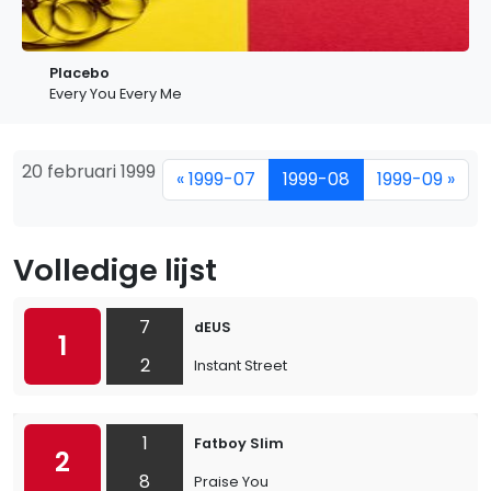
Placebo
Every You Every Me
20 februari 1999
« 1999-07
1999-08
1999-09 »
Volledige lijst
7
dEUS
1
2
Instant Street
1
Fatboy Slim
2
8
Praise You