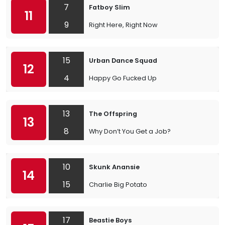
7
Fatboy Slim
11
9
Right Here, Right Now
15
Urban Dance Squad
12
4
Happy Go Fucked Up
13
The Offspring
13
8
Why Don’t You Get a Job?
10
Skunk Anansie
14
15
Charlie Big Potato
17
Beastie Boys