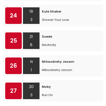
19
Kula Shaker
24
3
Shower Your Love
21
Suede
25
8
Electricity
N
Mitsoobishy Jacson
26
1
Mitsoobishy Jacson
20
Moby
27
3
Run On