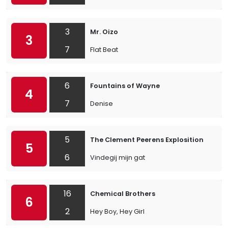
3
Mr. Oizo
3
7
Flat Beat
6
Fountains of Wayne
4
7
Denise
5
The Clement Peerens Explosition
5
6
Vindegij mijn gat
16
Chemical Brothers
6
2
Hey Boy, Hey Girl