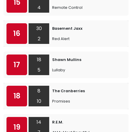
15
4
Remote Control
30
Basement Jaxx
16
2
Red Alert
18
Shawn Mullins
17
5
Lullaby
8
The Cranberries
18
10
Promises
14
R.E.M.
19