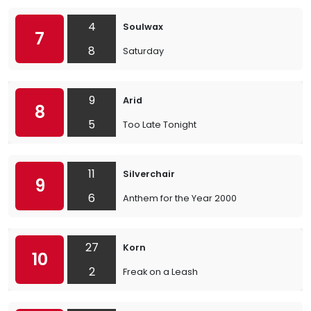
4
Soulwax
7
8
Saturday
9
Arid
8
5
Too Late Tonight
11
Silverchair
9
6
Anthem for the Year 2000
27
Korn
10
2
Freak on a Leash