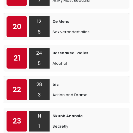
7
At My Most Beautiful
12
De Mens
20
6
Sex verandert alles
24
Barenaked Ladies
21
5
Alcohol
28
bis
22
3
Action and Drama
N
Skunk Anansie
23
1
Secretly