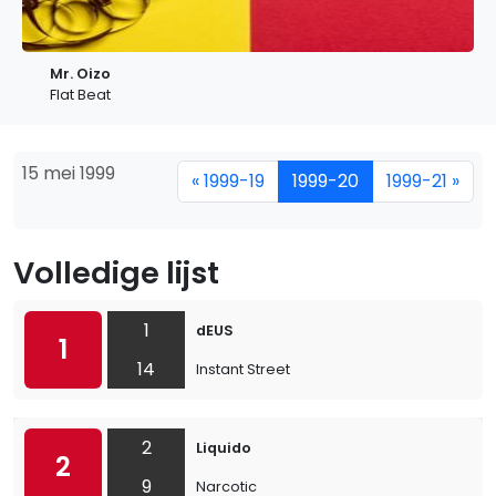
Mr. Oizo
Flat Beat
15 mei 1999
« 1999-19
1999-20
1999-21 »
Volledige lijst
1
dEUS
1
14
Instant Street
2
Liquido
2
9
Narcotic