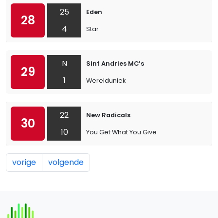
25
Eden
28
4
Star
N
Sint Andries MC’s
29
1
Werelduniek
22
New Radicals
30
10
You Get What You Give
vorige
volgende