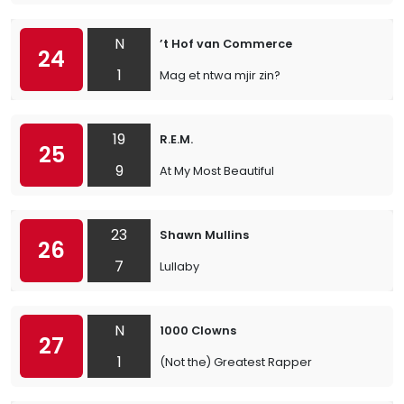
N
’t Hof van Commerce
24
1
Mag et ntwa mjir zin?
19
R.E.M.
25
9
At My Most Beautiful
23
Shawn Mullins
26
7
Lullaby
N
1000 Clowns
27
1
(Not the) Greatest Rapper