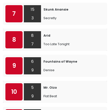
15
Skunk Anansie
7
3
Secretly
8
Arid
8
7
Too Late Tonight
6
Fountains of Wayne
9
9
Denise
5
Mr. Oizo
10
9
Flat Beat