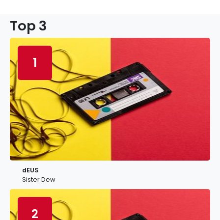
Top 3
1
dEUS
Sister Dew
2