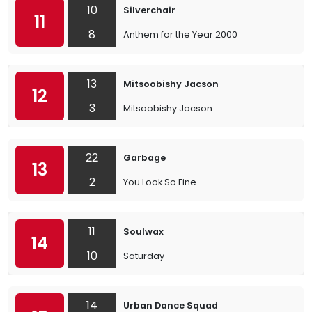
10
Silverchair
11
8
Anthem for the Year 2000
13
Mitsoobishy Jacson
12
3
Mitsoobishy Jacson
22
Garbage
13
2
You Look So Fine
11
Soulwax
14
10
Saturday
14
Urban Dance Squad