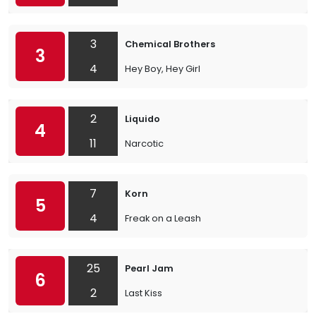
3
Chemical Brothers
3
4
Hey Boy, Hey Girl
2
Liquido
4
11
Narcotic
7
Korn
5
4
Freak on a Leash
25
Pearl Jam
6
2
Last Kiss