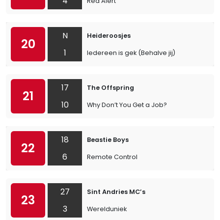
4
Red Alert
N
Heideroosjes
20
1
Iedereen is gek (Behalve jij)
17
The Offspring
21
10
Why Don’t You Get a Job?
18
Beastie Boys
22
6
Remote Control
27
Sint Andries MC’s
23
3
Werelduniek