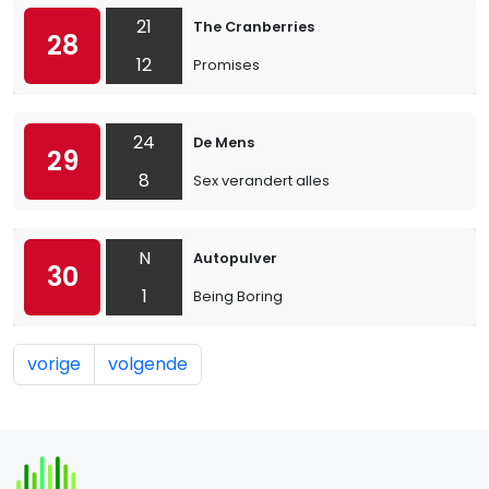
21
The Cranberries
28
12
Promises
24
De Mens
29
8
Sex verandert alles
N
Autopulver
30
1
Being Boring
vorige
volgende