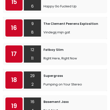
15
6
Happy Go Fucked Up
9
The Clement Peerens Explosition
16
8
Vindegij mijn gat
12
Fatboy Slim
17
11
Right Here, Right Now
29
Supergrass
18
2
Pumping on Your Stereo
16
Basement Jaxx
19