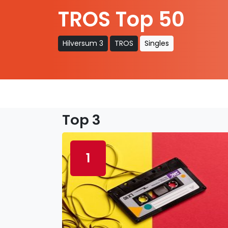
TROS Top 50
Hilversum 3
TROS
Singles
Top 3
1