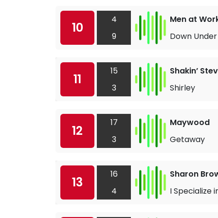
4
Men at Wor
10
9
Down Under
15
Shakin’ Ste
11
3
Shirley
17
Maywood
12
3
Getaway
16
Sharon Bro
13
4
I Specialize 