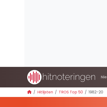
Ni
Hitlijsten
TROS Top 50
1982-20