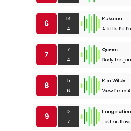
14
Kokomo
6
4
A Little Bit 
7
Queen
7
4
Body Langu
5
Kim Wilde
8
6
View From A
12
Imagination
9
7
Just an Illusi