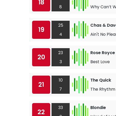
18
8
Why Can’t W
25
Chas & Dav
19
4
Ain't No Ple
23
Rose Royce
20
3
Best Love
10
The Quick
21
7
The Rhythm 
33
Blondie
22