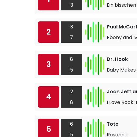
3
Ein bisschen
3
Paul McCar
2
7
Ebony and I
8
Dr. Hook
3
5
Baby Makes 
2
Joan Jett a
4
8
I Love Rock ’n
6
Toto
5
5
Rosanna