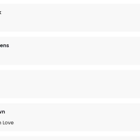
k
vens
wn
in Love