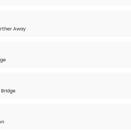
Further Away
age
 Bridge
on