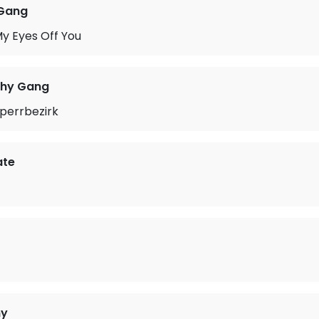
Gang
y Eyes Off You
phy Gang
perrbezirk
ate
ny