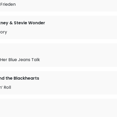
 Frieden
tney & Stevie Wonder
vory
Her Blue Jeans Talk
nd the Blackhearts
’ Roll