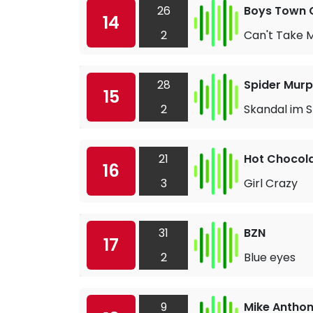
26
Boys Town 
14
2
Can't Take M
28
Spider Mur
15
2
Skandal im S
21
Hot Chocol
16
3
Girl Crazy
31
BZN
17
2
Blue eyes
9
Mike Antho