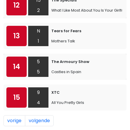
15
The Specials
12
2
What I Like Most About You Is Your Girlfrien
N
Tears for Fears
13
1
Mothers Talk
5
The Armoury Show
14
5
Castles in Spain
9
XTC
15
4
All You Pretty Girls
vorige
volgende