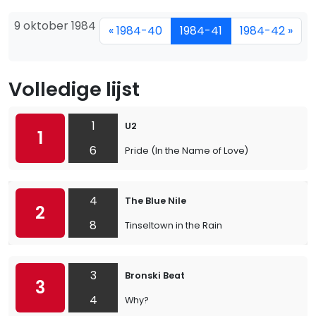
9 oktober 1984
« 1984-40
1984-41
1984-42 »
Volledige lijst
1
U2
1
6
Pride (In the Name of Love)
4
The Blue Nile
2
8
Tinseltown in the Rain
3
Bronski Beat
3
4
Why?