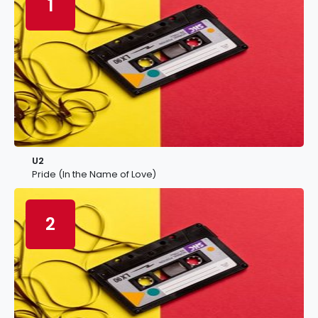
1
U2
Pride (In the Name of Love)
2