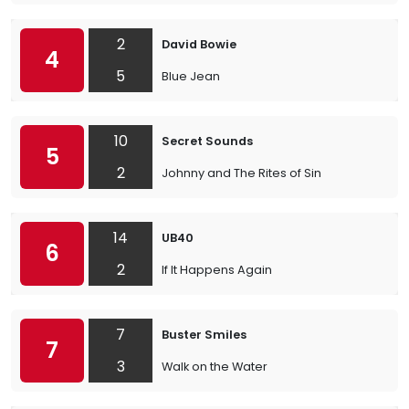
2
David Bowie
4
5
Blue Jean
10
Secret Sounds
5
2
Johnny and The Rites of Sin
14
UB40
6
2
If It Happens Again
7
Buster Smiles
7
3
Walk on the Water