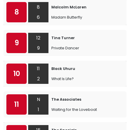
8
Malcolm McLaren
8
6
Madam Butterfly
12
Tina Turner
9
9
Private Dancer
11
Black Uhuru
10
2
What Is Life?
N
The Associates
11
1
Waiting for the Loveboat