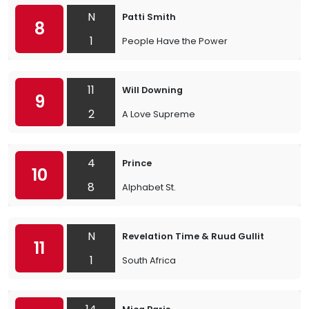
N
Patti Smith
8
1
People Have the Power
11
Will Downing
9
2
A Love Supreme
4
Prince
10
8
Alphabet St.
N
Revelation Time & Ruud Gullit
11
1
South Africa