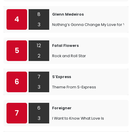
8
Glenn Medeiros
4
3
Nothing’s Gonna Change My Love for You
12
Fatal Flowers
5
2
Rock and Roll Star
7
S’Express
6
3
Theme From S-Express
6
Foreigner
7
3
I Want to Know What Love Is