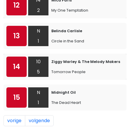
14
Mica Paris
12
2
My One Temptation
N
Belinda Carlisle
13
1
Circle in the Sand
10
Ziggy Marley & The Melody Makers
14
5
Tomorrow People
N
Midnight Oil
15
1
The Dead Heart
vorige
volgende