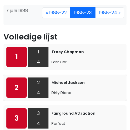
7 juni 1988
« 1988-22
1988-23
1988-24 »
Volledige lijst
1
Tracy Chapman
1
4
Fast Car
2
Michael Jackson
2
4
Dirty Diana
3
Fairground Attraction
3
4
Perfect