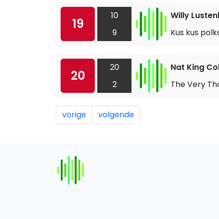
10
Willy Luste
19
9
Kus kus polk
20
Nat King Co
20
2
The Very Th
vorige
volgende