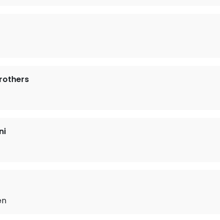
Brothers
ni
r
en