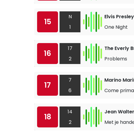
N
Elvis Presley
15
1
One Night
17
The Everly 
16
2
Problems
7
Marino Mari
17
6
Come prima
14
Jean Walte
18
2
Met je hand