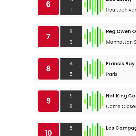
6
1
Hou toch van
8
Reg Owen O
7
3
Manhattan Sp
4
Francis Bay
8
5
Paris
9
Nat King Co
9
8
Come Closer
6
Les Compag
10