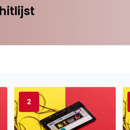
tlijst
2