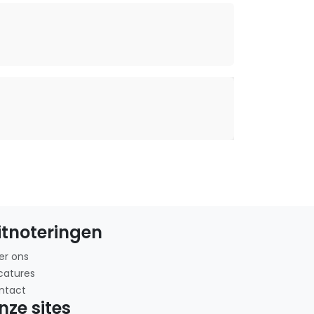
itnoteringen
er ons
catures
ntact
nze sites