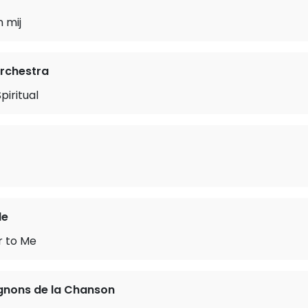
 mij
rchestra
iritual
le
 to Me
nons de la Chanson