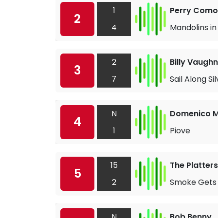
1
Perry Como
2
4
Mandolins in
2
Billy Vaughn
3
7
Sail Along S
N
Domenico 
4
1
Piove
15
The Platters
5
2
Smoke Gets 
N
Bob Benny