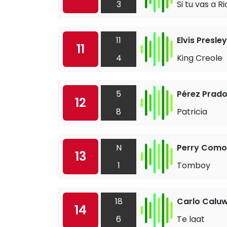
3
Si tu vas a Ri
11
Elvis Presley
11
4
King Creole
5
Pérez Prad
12
8
Patricia
N
Perry Como
13
1
Tomboy
18
Carlo Calu
14
6
Te laat