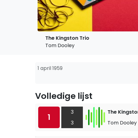
The Kingston Trio
Tom Dooley
1 april 1959
Volledige lijst
3
The Kingsto
1
3
Tom Dooley