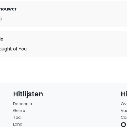
nhouwer
a
le
ought of You
Hitlijsten
H
Decennia
Ov
Genre
Va
Taal
Co
O
Land