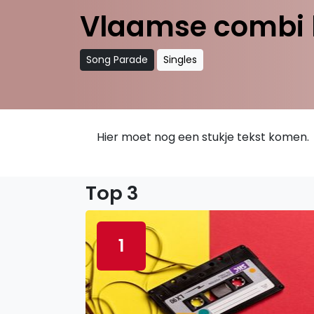
Vlaamse combi hi
Song Parade
Singles
Hier moet nog een stukje tekst komen.
Top 3
1