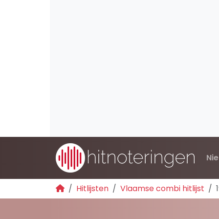
Ni
Hitlijsten
Vlaamse combi hitlijst