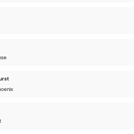
nse
urst
hoenix
t