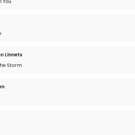
n You
e
 Linnets
the Storm
en