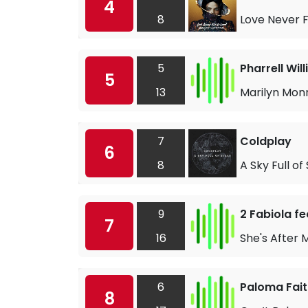
4
8
Love Never 
5
Pharrell Wil
5
13
Marilyn Mon
7
Coldplay
6
8
A Sky Full of
9
2 Fabiola f
7
16
She's After 
6
Paloma Fait
8