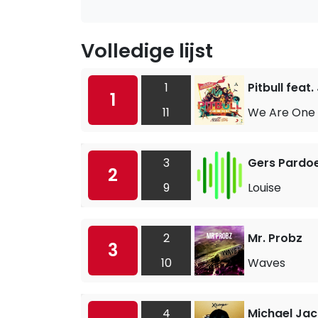
Volledige lijst
1
Pitbull feat
1
11
We Are One (
3
Gers Pardoe
2
9
Louise
2
Mr. Probz
3
10
Waves
4
Michael Jac