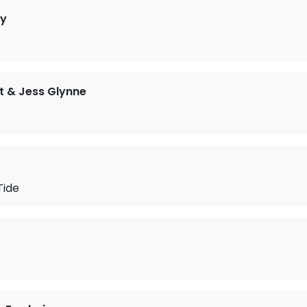
vy
t & Jess Glynne
Tide