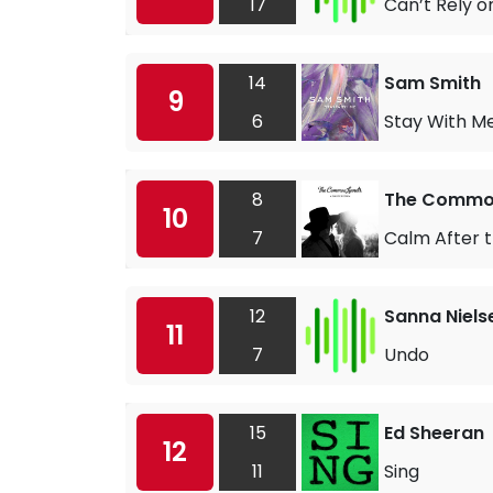
17
Can’t Rely o
14
Sam Smith
9
6
Stay With M
8
The Common
10
7
Calm After 
12
Sanna Niels
11
7
Undo
15
Ed Sheeran
12
11
Sing