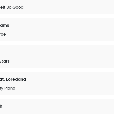
Felt So Good
liams
roe
 Stars
eat. Loredana
My Piano
h