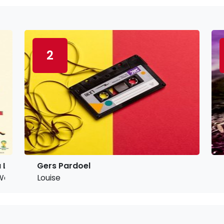
2
 Leitte
Gers Pardoel
orld Cup Official Song)
Louise