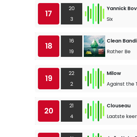
20
Yannick Bo
17
3
Six
16
Clean Bandi
18
19
Rather Be
22
Milow
19
2
Against the 
21
Clouseau
20
4
Laatste keer