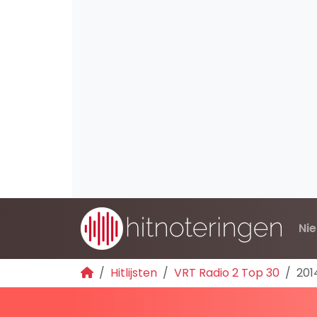
Ni
Hitlijsten
VRT Radio 2 Top 30
201