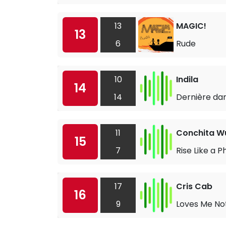
13
MAGIC!
13
6
Rude
10
Indila
14
14
Dernière da
11
Conchita W
15
7
Rise Like a P
17
Cris Cab
16
9
Loves Me No