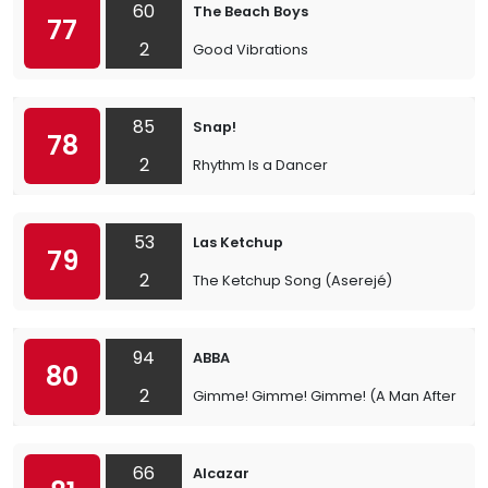
60
The Beach Boys
77
2
Good Vibrations
85
Snap!
78
2
Rhythm Is a Dancer
53
Las Ketchup
79
2
The Ketchup Song (Aserejé)
94
ABBA
80
2
Gimme! Gimme! Gimme! (A Man After Midn
66
Alcazar