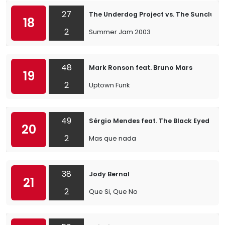
27
The Underdog Project vs. The Sunclub
18
2
Summer Jam 2003
48
Mark Ronson feat. Bruno Mars
19
2
Uptown Funk
49
Sérgio Mendes feat. The Black Eyed Pea
20
2
Mas que nada
38
Jody Bernal
21
2
Que Si, Que No