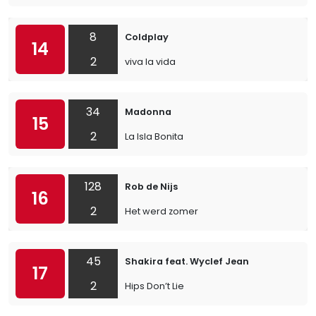
8
Coldplay
14
2
viva la vida
34
Madonna
15
2
La Isla Bonita
128
Rob de Nijs
16
2
Het werd zomer
45
Shakira feat. Wyclef Jean
17
2
Hips Don’t Lie