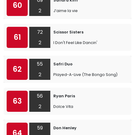
69
Sandra Kim
60
2
J’aime la vie
72
Scissor Sisters
61
2
I Don't Feel Like Dancin'
55
Safri Duo
62
2
Played-A-Live (The Bongo Song)
56
Ryan Paris
63
2
Dolce Vita
59
Don Henley
64