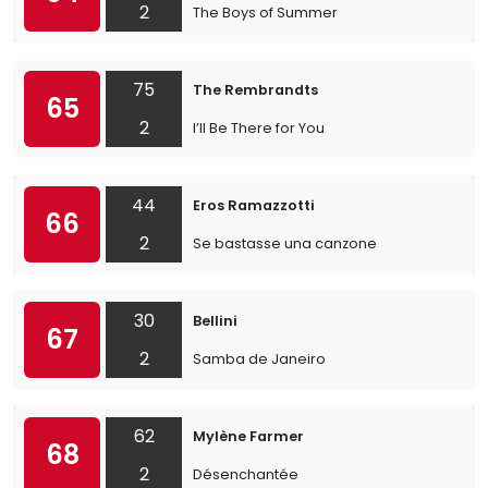
2
The Boys of Summer
75
The Rembrandts
65
2
I’ll Be There for You
44
Eros Ramazzotti
66
2
Se bastasse una canzone
30
Bellini
67
2
Samba de Janeiro
62
Mylène Farmer
68
2
Désenchantée