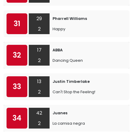
29
Pharrell Williams
31
2
Happy
17
ABBA
32
2
Dancing Queen
13
Justin Timberlake
33
2
Can't Stop the Feeling!
42
Juanes
34
2
La camisa negra