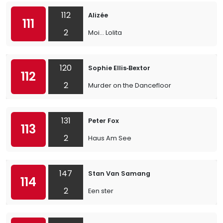
112
Alizée
111
2
Moi… Lolita
120
Sophie Ellis‐Bextor
112
2
Murder on the Dancefloor
131
Peter Fox
113
2
Haus Am See
147
Stan Van Samang
114
2
Een ster