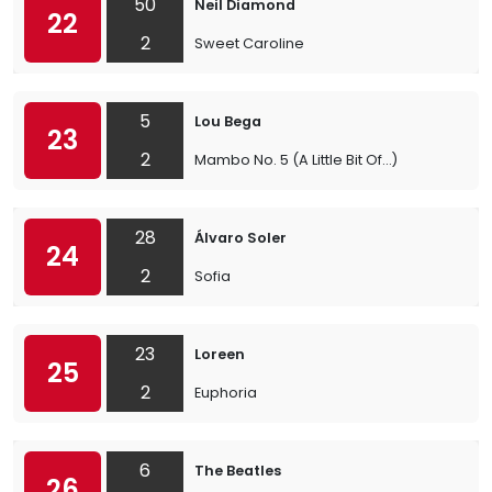
50
Neil Diamond
22
2
Sweet Caroline
5
Lou Bega
23
2
Mambo No. 5 (A Little Bit Of…)
28
Álvaro Soler
24
2
Sofia
23
Loreen
25
2
Euphoria
6
The Beatles
26