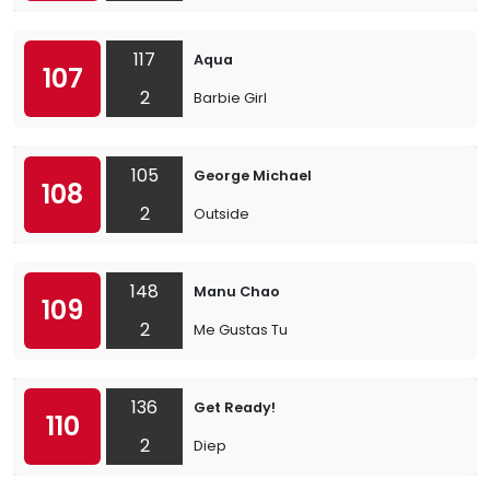
117
Aqua
107
2
Barbie Girl
105
George Michael
108
2
Outside
148
Manu Chao
109
2
Me Gustas Tu
136
Get Ready!
110
2
Diep