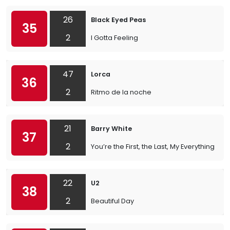
26
Black Eyed Peas
35
2
I Gotta Feeling
47
Lorca
36
2
Ritmo de la noche
21
Barry White
37
2
You’re the First, the Last, My Everything
22
U2
38
2
Beautiful Day