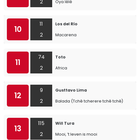
2
Oya lélé
11
Los del Río
10
2
Macarena
74
Toto
11
2
Africa
9
Gusttavo Lima
12
2
Balada (Tchê tcherere tchê tchê)
115
Will Tura
13
2
Mooi, ’t leven is mooi