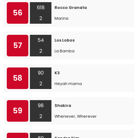
618
Rocco Granata
56
2
Marina
54
Los Lobos
57
2
La Bamba
90
K3
58
2
Heyah mama
98
Shakira
59
2
Whenever, Wherever