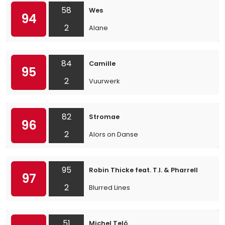
58
Wes
94
2
Alane
84
Camille
95
2
Vuurwerk
82
Stromae
96
2
Alors on Danse
95
Robin Thicke feat. T.I. & Pharrell
97
2
Blurred Lines
51
Michel Teló