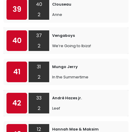
40
Clouseau
39
2
Anne
37
Vengaboys
40
2
We’re Going to Ibiza!
31
Mungo Jerry
41
2
In the Summertime
33
André Hazes jr.
42
2
Leef
12
Hannah Mae & Maksim