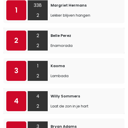
338
Margriet Hermans
1
2
Lekker blijven hangen
2
Belle Perez
2
2
Enamorada
1
Kaoma
3
2
Lambada
4
Willy Sommers
4
2
Laat de zon in je hart
3
Bryan Adams