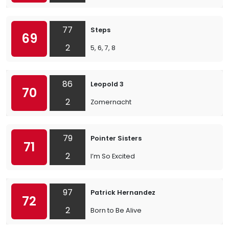
77
Steps
69
2
5, 6, 7, 8
86
Leopold 3
70
2
Zomernacht
79
Pointer Sisters
71
2
I’m So Excited
97
Patrick Hernandez
72
2
Born to Be Alive