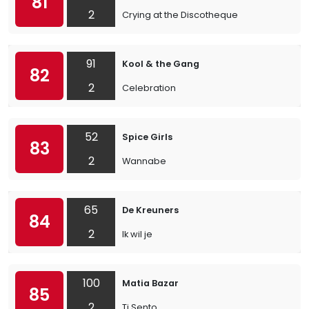
81
2
Crying at the Discotheque
91
Kool & the Gang
82
2
Celebration
52
Spice Girls
83
2
Wannabe
65
De Kreuners
84
2
Ik wil je
100
Matia Bazar
85
2
Ti Sento