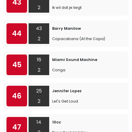
43
2
Ik wil dat je liegt
43
Barry Manilow
44
2
Copacabana (At the Copa)
16
Miami Sound Machine
45
2
Conga
25
Jennifer Lopez
46
2
Let's Get Loud
14
10cc
47