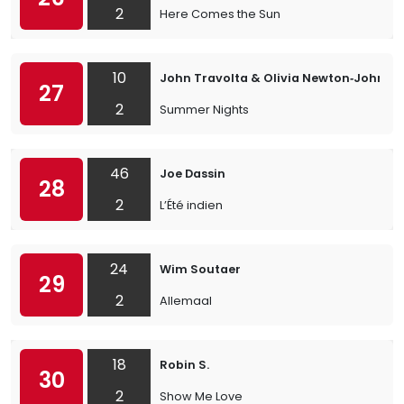
2
Here Comes the Sun
10
John Travolta & Olivia Newton‐John
27
2
Summer Nights
46
Joe Dassin
28
2
L’Été indien
24
Wim Soutaer
29
2
Allemaal
18
Robin S.
30
2
Show Me Love