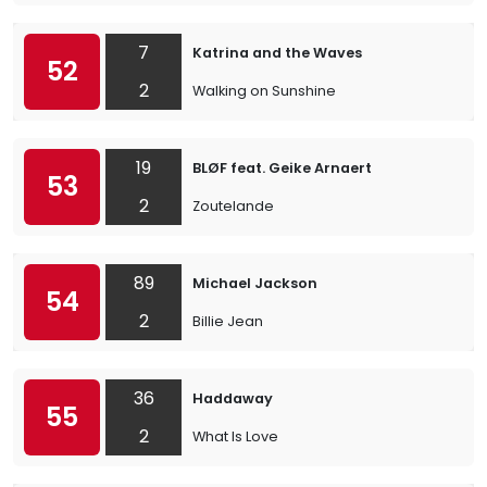
7
Katrina and the Waves
52
2
Walking on Sunshine
19
BLØF feat. Geike Arnaert
53
2
Zoutelande
89
Michael Jackson
54
2
Billie Jean
36
Haddaway
55
2
What Is Love