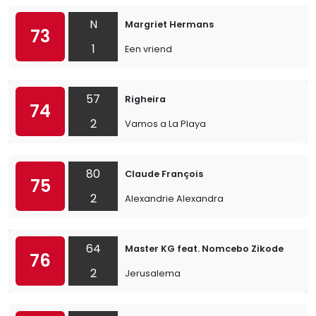
N
Margriet Hermans
73
1
Een vriend
57
Righeira
74
2
Vamos a La Playa
80
Claude François
75
2
Alexandrie Alexandra
64
Master KG feat. Nomcebo Zikode
76
2
Jerusalema