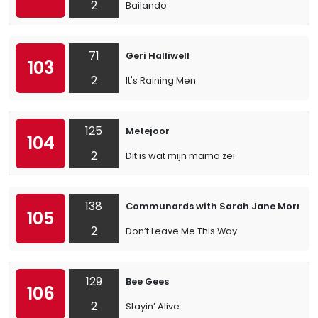
2
Bailando
71
Geri Halliwell
103
2
It's Raining Men
125
Metejoor
104
2
Dit is wat mijn mama zei
138
Communards with Sarah Jane Morris
105
2
Don’t Leave Me This Way
129
Bee Gees
106
2
Stayin’ Alive