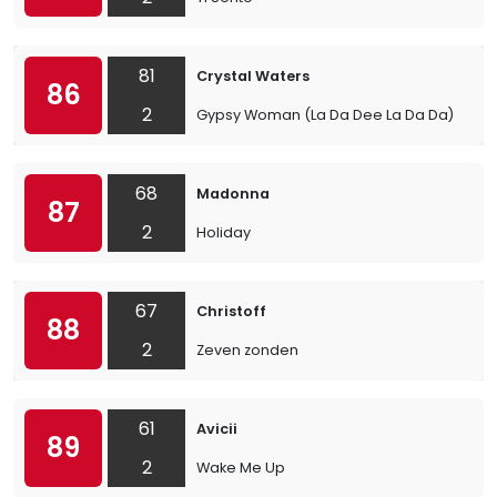
81
Crystal Waters
86
2
Gypsy Woman (La Da Dee La Da Da)
68
Madonna
87
2
Holiday
67
Christoff
88
2
Zeven zonden
61
Avicii
89
2
Wake Me Up