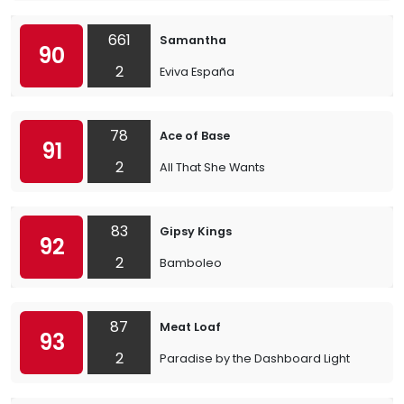
661
Samantha
90
2
Eviva España
78
Ace of Base
91
2
All That She Wants
83
Gipsy Kings
92
2
Bamboleo
87
Meat Loaf
93
2
Paradise by the Dashboard Light