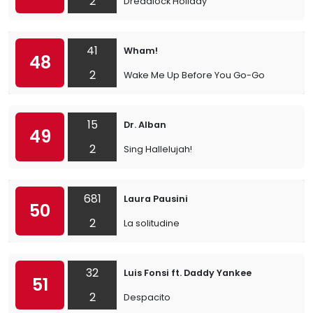
2
Dreadlock Holiday
41
Wham!
48
2
Wake Me Up Before You Go-Go
15
Dr. Alban
49
2
Sing Hallelujah!
681
Laura Pausini
50
2
La solitudine
32
Luis Fonsi ft. Daddy Yankee
51
2
Despacito