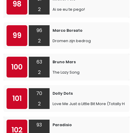
98
2
Ai se eu te pego!
96
Marco Borsato
99
2
Dromen zijn bedrog
63
Bruno Mars
100
2
The Lazy Song
70
Dolly Dots
101
2
Love Me Just a Little Bit More (Totally Hoo
93
Paradisio
102