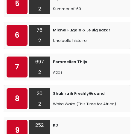
5
2
Summer of ’69
76
Michel Fugain & Le Big Bazar
6
2
Une belle histoire
697
Pommelien Thijs
7
2
Atlas
20
Shakira & FreshlyGround
8
2
Waka Waka (This Time for Africa)
252
K3
9