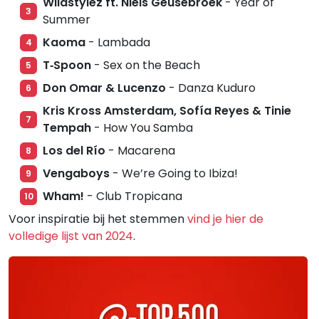
Wildstylez ft. Niels Geusebroek
- Year of
3
Summer
Kaoma
- Lambada
4
T‐Spoon
- Sex on the Beach
5
Don Omar & Lucenzo
- Danza Kuduro
6
Kris Kross Amsterdam, Sofía Reyes & Tinie
7
Tempah
- How You Samba
Los del Río
- Macarena
8
Vengaboys
- We’re Going to Ibiza!
9
Wham!
- Club Tropicana
10
Voor inspiratie bij het stemmen
vind je hier de
volledige lijst van 2024
.
Gerelateerde hitlijsten