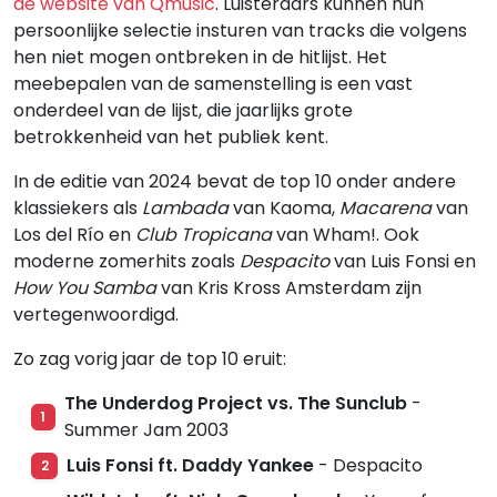
de website van Qmusic
. Luisteraars kunnen hun
persoonlijke selectie insturen van tracks die volgens
hen niet mogen ontbreken in de hitlijst. Het
meebepalen van de samenstelling is een vast
onderdeel van de lijst, die jaarlijks grote
betrokkenheid van het publiek kent.
In de editie van 2024 bevat de top 10 onder andere
klassiekers als
Lambada
van Kaoma,
Macarena
van
Los del Río en
Club Tropicana
van Wham!. Ook
moderne zomerhits zoals
Despacito
van Luis Fonsi en
How You Samba
van Kris Kross Amsterdam zijn
vertegenwoordigd.
Zo zag vorig jaar de top 10 eruit:
The Underdog Project vs. The Sunclub
-
1
Summer Jam 2003
Luis Fonsi ft. Daddy Yankee
- Despacito
2