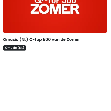
Qmusic (NL) Q-top 500 van de Zomer
Qmusic (NL)