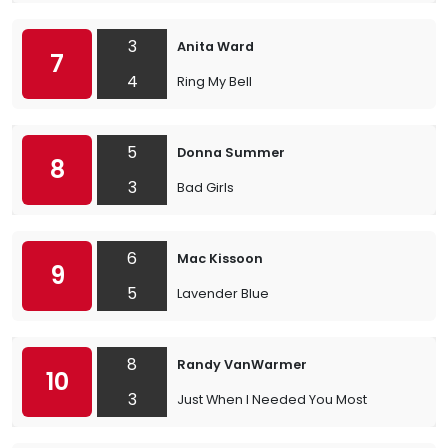
3
Anita Ward
7
4
Ring My Bell
5
Donna Summer
8
3
Bad Girls
6
Mac Kissoon
9
5
Lavender Blue
8
Randy VanWarmer
10
3
Just When I Needed You Most