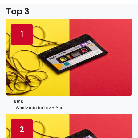
Top 3
1
KISS
I Was Made for Lovin’ You
2