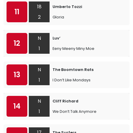
18
Umberto Tozzi
11
2
Gloria
N
Luv’
12
1
Eeny Meeny Miny Moe
N
The Boomtown Rats
13
1
I Don’t Like Mondays
N
Cliff Richard
14
1
We Don’t Talk Anymore
17
The Surfers