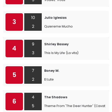
10
Julio Iglesias
3
2
Quiereme Mucho
9
Shirley Bassey
4
3
This Is My Life (La vita)
7
Boney M.
5
2
El Lute
4
The Shadows
6
5
Theme From 'The Deer Hunter' (Cavatina)