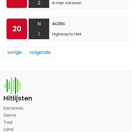
2
In mijn caravan
N
AC/DC
20
1
Highway to Hell
vorige
volgende
Hitlijsten
Decennia
Genre
Taal
Land