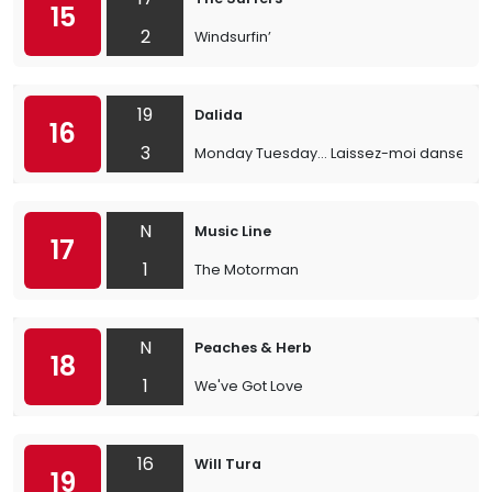
15
2
Windsurfin’
19
Dalida
16
3
Monday Tuesday... Laissez-moi danser
N
Music Line
17
1
The Motorman
N
Peaches & Herb
18
1
We've Got Love
16
Will Tura
19