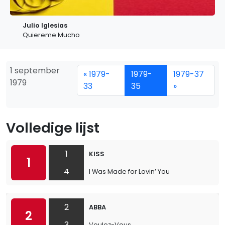
Julio Iglesias
Quiereme Mucho
1 september
« 1979-
1979-
1979-37
1979
33
35
»
Volledige lijst
1
KISS
1
4
I Was Made for Lovin’ You
2
ABBA
2
3
Voulez-Vous