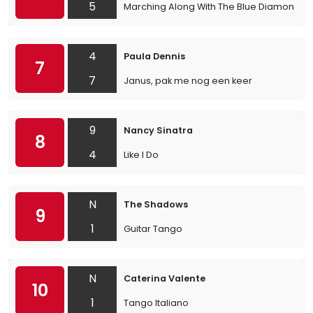
5
Marching Along With The Blue Diamonds
4
Paula Dennis
7
7
Janus, pak me nog een keer
9
Nancy Sinatra
8
4
Like I Do
N
The Shadows
9
1
Guitar Tango
N
Caterina Valente
10
1
Tango Italiano