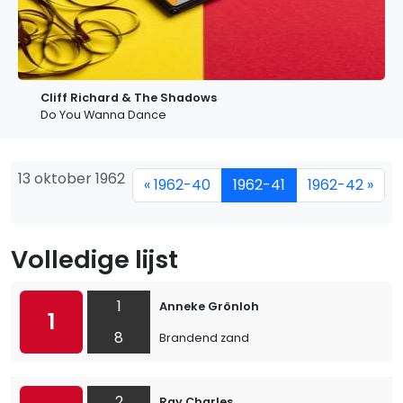
Cliff Richard & The Shadows
Do You Wanna Dance
13 oktober 1962
« 1962-40
1962-41
1962-42 »
Volledige lijst
1
Anneke Grönloh
1
8
Brandend zand
2
Ray Charles