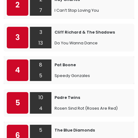
2
7
I Can’t Stop Loving You
3
Cliff Richard & The Shadows
3
13
Do You Wanna Dance
8
Pat Boone
4
5
Speedy Gonzales
10
Padre Twins
5
4
Rosen Sind Rot (Roses Are Red)
5
The Blue Diamonds
6