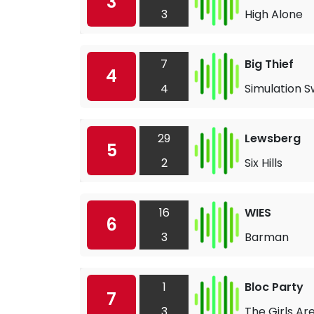
3
3
High Alone
7
Big Thief
4
4
Simulation 
29
Lewsberg
5
2
Six Hills
16
WIES
6
3
Barman
1
Bloc Party
7
3
The Girls Are