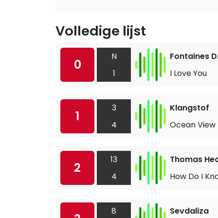
Volledige lijst
N
Fontaines D
0
1
I Love You
3
Klangstof
1
4
Ocean View
13
Thomas He
2
4
How Do I Kn
8
Sevdaliza