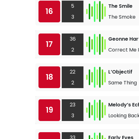
5
The Smile
16
3
The Smoke
36
Geonne Ha
17
2
Correct Me 
22
L’Objectif
18
2
Same Thing
23
Melody’s E
19
3
Looking Bac
33
Early Eyes