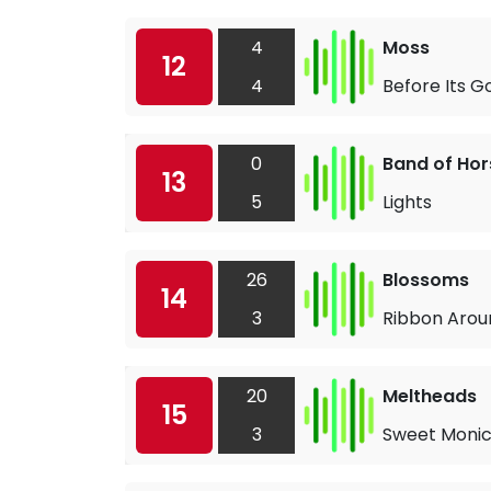
4
Moss
12
4
Before Its G
0
Band of Hor
13
5
Lights
26
Blossoms
14
3
Ribbon Arou
20
Meltheads
15
3
Sweet Moni