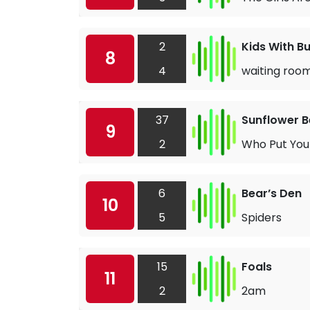
2
Kids With B
8
4
waiting roo
37
Sunflower 
9
2
Who Put You
6
Bear’s Den
10
5
Spiders
15
Foals
11
2
2am