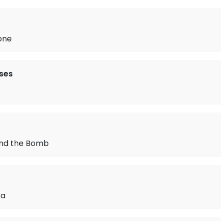
one
ses
nd the Bomb
ca