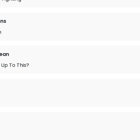
uns
m
Bean
 Up To This?