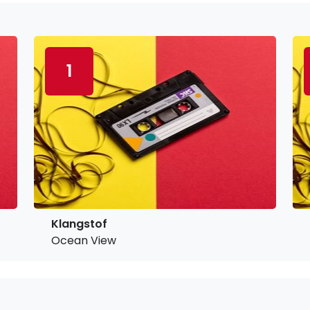
1
Klangstof
Ocean View