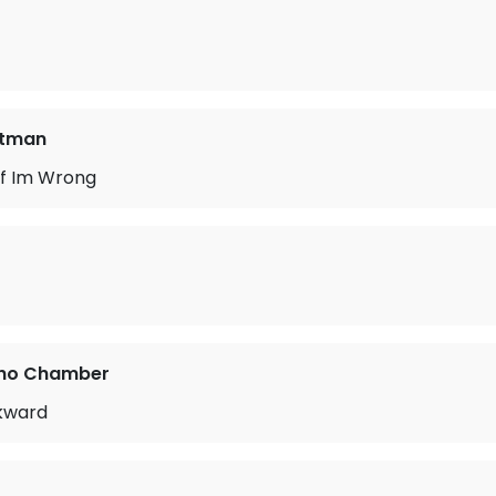
rtman
If Im Wrong
cho Chamber
kward