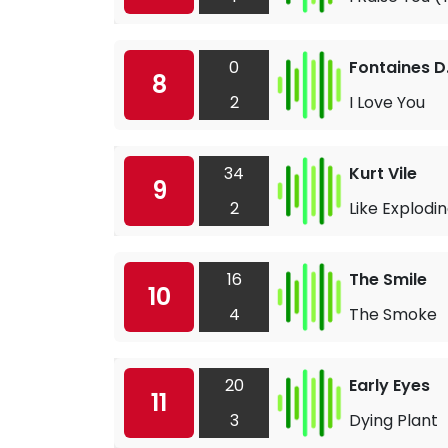
0
Fontaines D
8
2
I Love You
34
Kurt Vile
9
2
Like Explodi
16
The Smile
10
4
The Smoke
20
Early Eyes
11
3
Dying Plant