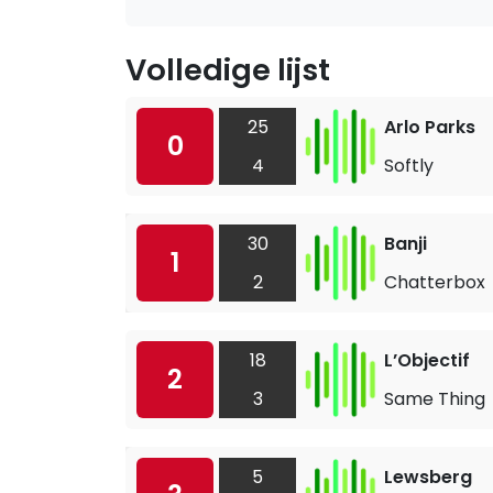
Volledige lijst
25
Arlo Parks
0
4
Softly
30
Banji
1
2
Chatterbox
18
L’Objectif
2
3
Same Thing
5
Lewsberg