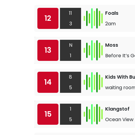
11
Foals
12
3
2am
N
Moss
13
1
Before It’s 
8
Kids With B
14
5
waiting roo
1
Klangstof
15
5
Ocean View