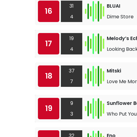
31
BLUAI
16
4
Dime Store
19
Melody’s E
17
4
Looking Bac
37
Mitski
18
7
Love Me Mo
9
Sunflower 
19
3
Who Put You
32
Eno