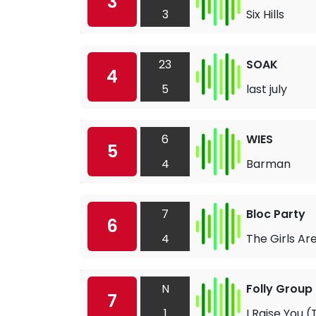
3
3
Six Hills
23
SOAK
4
5
last july
6
WIES
5
4
Barman
7
Bloc Party
6
4
The Girls Are
N
Folly Group
7
1
I Raise You 