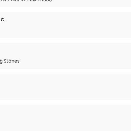
.C.
ng Stones