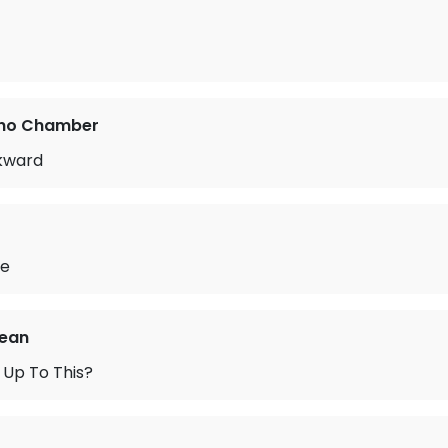
cho Chamber
kward
re
Bean
 Up To This?