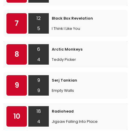
12
Black Box Revelation
7
5
I Think I Like You
6
Arctic Monkeys
8
4
Teddy Picker
9
Serj Tankian
9
9
Empty Walls
18
Radiohead
10
4
Jigsaw Falling Into Place