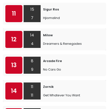
15
Sigur Ros
11
7
Hjiomalind
14
Milow
12
4
Dreamers & Renegades
8
Arcade Fire
13
9
No Cars Go
11
Zornik
14
11
Get Whatever You Want