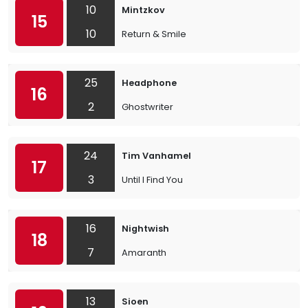
10
Mintzkov
15
10
Return & Smile
25
Headphone
16
2
Ghostwriter
24
Tim Vanhamel
17
3
Until I Find You
16
Nightwish
18
7
Amaranth
13
Sioen