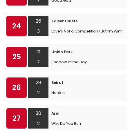
7
Good God
26
Kaiser Chiefs
24
3
Love’s Not a Competition (But I’m Winning)
19
Linkin Park
25
7
Shadow of the Day
28
Beirut
26
2
Nantes
30
Arid
27
2
Why Do You Run