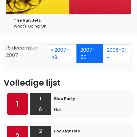
The Van Jets
What's Going On
15 december
« 2007-
2007-
2008-01
2007
49
50
»
Volledige lijst
1
Bloc Party
1
6
Flux
2
Foo Fighters
2