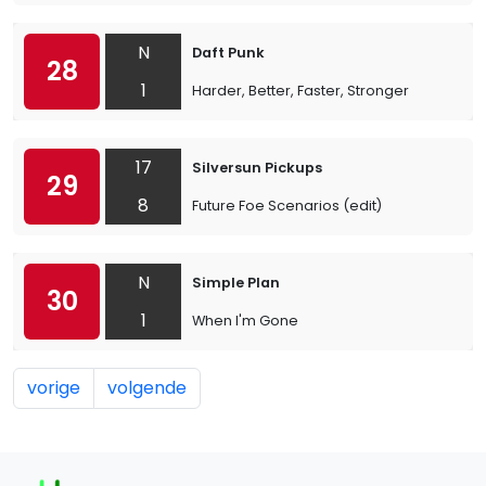
N
Daft Punk
28
1
Harder, Better, Faster, Stronger
17
Silversun Pickups
29
8
Future Foe Scenarios (edit)
N
Simple Plan
30
1
When I'm Gone
vorige
volgende