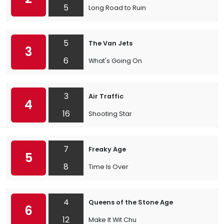
5
Long Road to Ruin
5
The Van Jets
3
6
What's Going On
3
Air Traffic
4
16
Shooting Star
7
Freaky Age
5
8
Time Is Over
4
Queens of the Stone Age
6
12
Make It Wit Chu