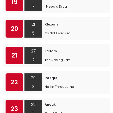
19
7
I Need a Drug
21
Klaxons
20
5
It’s Not Over Yet
27
Editors
21
2
The Racing Rats
29
Interpol
22
3
No I in Threesome
22
Anouk
23